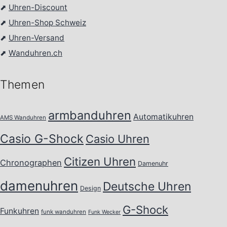
⬈
Uhren-Discount
⬈
Uhren-Shop Schweiz
⬈
Uhren-Versand
⬈
Wanduhren.ch
Themen
armbanduhren
Automatikuhren
AMS Wanduhren
Casio G-Shock
Casio Uhren
Citizen Uhren
Chronographen
Damenuhr
damenuhren
Deutsche Uhren
Design
G-Shock
Funkuhren
funk wanduhren
Funk Wecker