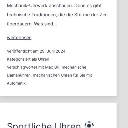
Mechanik-Uhrwerk anschauen. Denn es gibt
technische Traditionen, die die Stürme der Zeit
überdauern. Was sind…
Mechanische
weiterlesen
Uhren
für
Veröffentlicht am
29. Juni 2024
Frauen:
Kategorisiert als
Uhren
Uhrmacherkunst
Verschlagwortet mit
Max Bill
,
mechanische
mit
Damenuhren
,
mechanischen Uhren für Sie mit
Tradition
Automatik
Sportliche Uhren