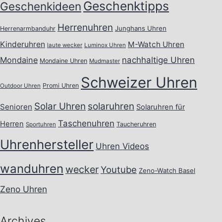
Geschenktipps
Geschenkideen
Herrenuhren
Junghans Uhren
Herrenarmbanduhr
Kinderuhren
M-Watch Uhren
laute wecker
Luminox Uhren
Mondaine
nachhaltige Uhren
Mondaine Uhren
Mudmaster
Schweizer Uhren
Promi Uhren
Outdoor Uhren
Solar Uhren
solaruhren
Senioren
Solaruhren für
Taschenuhren
Herren
Taucheruhren
Sportuhren
Uhrenhersteller
Uhren Videos
wanduhren
wecker
Youtube
Zeno-Watch Basel
Zeno Uhren
Archives