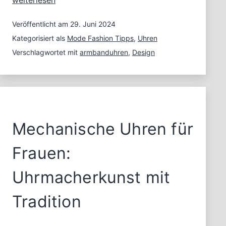
weiterlesen
Uhren:
Beginn
Veröffentlicht am
29. Juni 2024
der
Kategorisiert als
Mode Fashion Tipps
,
Uhren
LGBTQ-
Verschlagwortet mit
armbanduhren
,
Design
Bewegung
im
Stonewall
Inn
Mechanische Uhren für
Frauen:
Uhrmacherkunst mit
Tradition