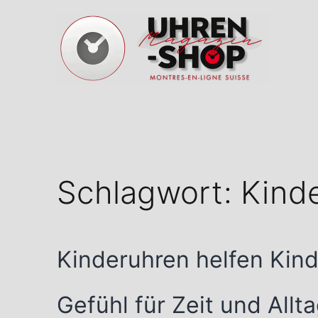
Zum
Inhalt
springen
Schweizer
Uhren
Magazin
Schlagwort:
Kind
Kinderuhren helfen Kinde
Gefühl für Zeit und Allt