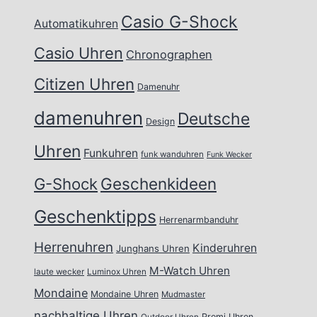
Casio G-Shock
Automatikuhren
Casio Uhren
Chronographen
Citizen Uhren
Damenuhr
damenuhren
Deutsche
Design
Uhren
Funkuhren
funk wanduhren
Funk Wecker
Geschenkideen
G-Shock
Geschenktipps
Herrenarmbanduhr
Herrenuhren
Kinderuhren
Junghans Uhren
M-Watch Uhren
laute wecker
Luminox Uhren
Mondaine
Mondaine Uhren
Mudmaster
nachhaltige Uhren
Promi Uhren