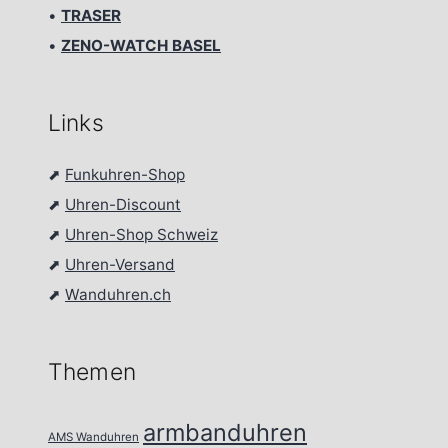
•
TRASER
•
ZENO-WATCH BASEL
Links
⬈
Funkuhren-Shop
⬈
Uhren-Discount
⬈
Uhren-Shop Schweiz
⬈
Uhren-Versand
⬈
Wanduhren.ch
Themen
armbanduhren
AMS Wanduhren