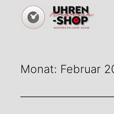
Zum
Inhalt
springen
Schweizer
Uhren
Magazin
Monat:
Februar 2