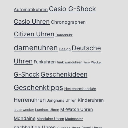
Casio G-Shock
Automatikuhren
Casio Uhren
Chronographen
Citizen Uhren
Damenuhr
damenuhren
Deutsche
Design
Uhren
Funkuhren
funk wanduhren
Funk Wecker
Geschenkideen
G-Shock
Geschenktipps
Herrenarmbanduhr
Herrenuhren
Kinderuhren
Junghans Uhren
M-Watch Uhren
laute wecker
Luminox Uhren
Mondaine
Mondaine Uhren
Mudmaster
nachhaltige Uhren
Promi Uhren