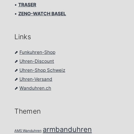
•
TRASER
•
ZENO-WATCH BASEL
Links
⬈
Funkuhren-Shop
⬈
Uhren-Discount
⬈
Uhren-Shop Schweiz
⬈
Uhren-Versand
⬈
Wanduhren.ch
Themen
armbanduhren
AMS Wanduhren