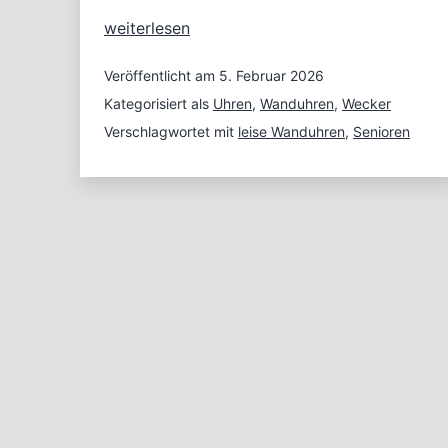
Praktische
weiterlesen
Uhren
für
Veröffentlicht am
5. Februar 2026
Senioren
Kategorisiert als
Uhren
,
Wanduhren
,
Wecker
–
Verschlagwortet mit
leise Wanduhren
,
Senioren
Alltag
erleichtern
mit
gut
lesbarer
Zeit