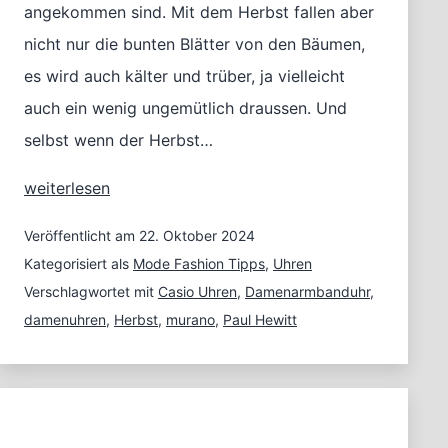
angekommen sind. Mit dem Herbst fallen aber
nicht nur die bunten Blätter von den Bäumen,
es wird auch kälter und trüber, ja vielleicht
auch ein wenig ungemütlich draussen. Und
selbst wenn der Herbst…
Damenuhren
weiterlesen
in
den
Veröffentlicht am
22. Oktober 2024
Modefarben
Kategorisiert als
Mode Fashion Tipps
,
Uhren
des
Verschlagwortet mit
Casio Uhren
,
Damenarmbanduhr
,
Herbstes
damenuhren
,
Herbst
,
murano
,
Paul Hewitt