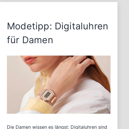
robuste
Materialien
Modetipp: Digitaluhren
für Damen
Die Damen wissen es längst: Digitaluhren sind