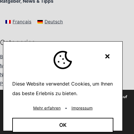
Ratgeber, News & Tipps
Français
Deutsch
Categories
×
Bestseller
(64)
Mode Fashion Tipps
(92)
Neuheiten
(91)
Promis und ihre Uhren
(16)
Diese Website verwendet Cookies, um Ihnen
Taschenuhren
(17)
das beste Erlebnis zu bieten.
Wir verwenden Cookies, um dir die bestmögliche Erfahrung auf
Uhren
(459)
unserer Website zu bieten.
You can find out more about which cookies we are using or
Mehr erfahren
•
Impressum
Uhrenhersteller
(65)
switch them off in
settings
.
Wanduhren
(65)
Akzeptieren
OK
Wecker
(34)