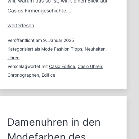
will, warum das so ist, wirft einen Blick auf
Casios Firmengeschichte.…
Casio
weiterlesen
Edifice
–
Veröffentlicht am
9. Januar 2025
Smarte
Kategorisiert als
Mode Fashion Tipps
,
Neuheiten
,
Multifunktions-
Uhren
Uhren
Verschlagwortet mit
Casio Edifice
,
Casio Uhren
,
Chronographen
,
Edifice
Damenuhren in den
Modefarben des