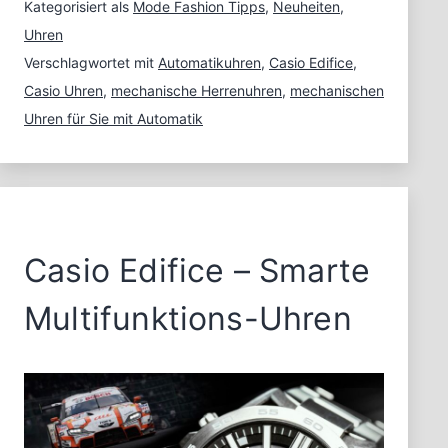
von
Kategorisiert als
Mode Fashion Tipps
,
Neuheiten
,
CASIO
Uhren
Verschlagwortet mit
Automatikuhren
,
Casio Edifice
,
Casio Uhren
,
mechanische Herrenuhren
,
mechanischen
Uhren für Sie mit Automatik
Casio Edifice – Smarte
Multifunktions-Uhren