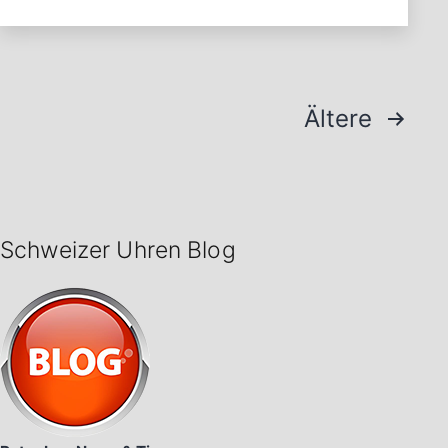
Seitennummerierung
Ältere
der
Beiträge
Schweizer Uhren Blog