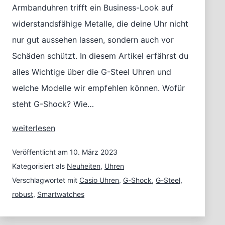
Armbanduhren trifft ein Business-Look auf
widerstandsfähige Metalle, die deine Uhr nicht
nur gut aussehen lassen, sondern auch vor
Schäden schützt. In diesem Artikel erfährst du
alles Wichtige über die G-Steel Uhren und
welche Modelle wir empfehlen können. Wofür
steht G-Shock? Wie…
G-
weiterlesen
Shock
G-
Veröffentlicht am
10. März 2023
Steel:
Kategorisiert als
Neuheiten
,
Uhren
Modernes
Verschlagwortet mit
Casio Uhren
,
G-Shock
,
G-Steel
,
Design
robust
,
Smartwatches
trifft
auf