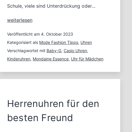
Schule, viele sind Unterdrückung oder…
Mädchenuhren
weiterlesen
zum
Weltmädchentag
Veröffentlicht am
4. Oktober 2023
Kategorisiert als
Mode Fashion Tipps
,
Uhren
Verschlagwortet mit
Baby-G
,
Casio Uhren
,
Kinderuhren
,
Mondaine Essence
,
Uhr für Mädchen
Herrenuhren für den
besten Freund