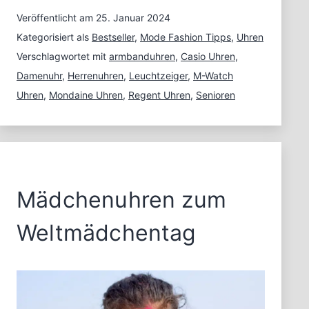
Senioren
Uhren
Veröffentlicht am
25. Januar 2024
Kategorisiert als
Bestseller
,
Mode Fashion Tipps
,
Uhren
Verschlagwortet mit
armbanduhren
,
Casio Uhren
,
Damenuhr
,
Herrenuhren
,
Leuchtzeiger
,
M-Watch
Uhren
,
Mondaine Uhren
,
Regent Uhren
,
Senioren
Mädchenuhren zum
Weltmädchentag