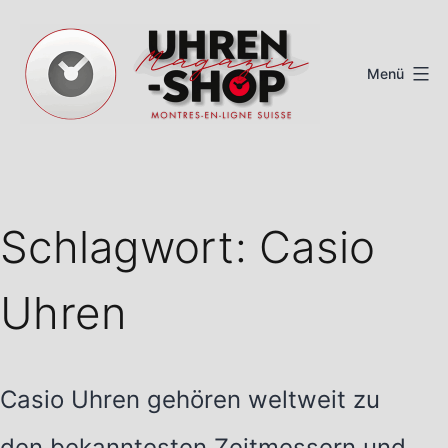
Zum
Inhalt
Menü
springen
Schweizer
Uhren
Magazin
Schlagwort:
Casio
Uhren
Casio Uhren gehören weltweit zu
den bekanntesten Zeitmessern und