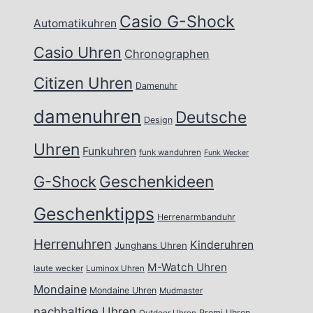
Casio G-Shock
Automatikuhren
Casio Uhren
Chronographen
Citizen Uhren
Damenuhr
damenuhren
Deutsche
Design
Uhren
Funkuhren
funk wanduhren
Funk Wecker
Geschenkideen
G-Shock
Geschenktipps
Herrenarmbanduhr
Herrenuhren
Kinderuhren
Junghans Uhren
M-Watch Uhren
laute wecker
Luminox Uhren
Mondaine
Mondaine Uhren
Mudmaster
nachhaltige Uhren
Promi Uhren