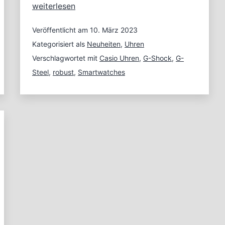
G-
weiterlesen
Shock
G-
Veröffentlicht am
10. März 2023
Steel:
Kategorisiert als
Neuheiten
,
Uhren
Modernes
Verschlagwortet mit
Casio Uhren
,
G-Shock
,
G-
Design
Steel
,
robust
,
Smartwatches
trifft
auf
robuste
Materialien