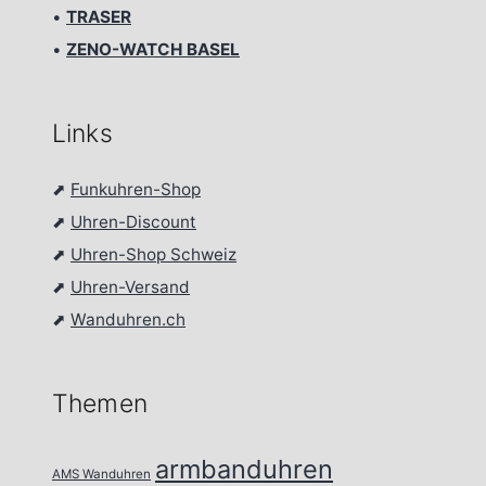
•
TRASER
•
ZENO-WATCH BASEL
Links
⬈
Funkuhren-Shop
⬈
Uhren-Discount
⬈
Uhren-Shop Schweiz
⬈
Uhren-Versand
⬈
Wanduhren.ch
Themen
armbanduhren
AMS Wanduhren