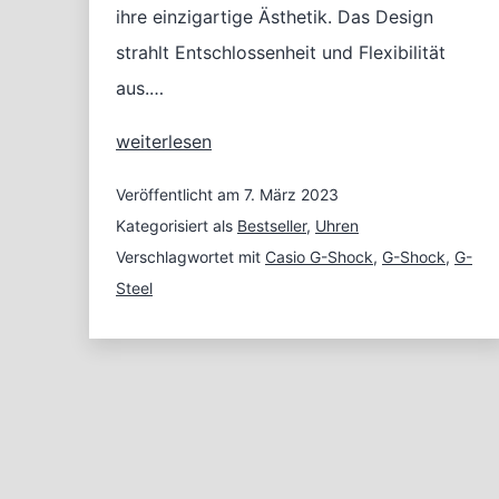
ihre einzigartige Ästhetik. Das Design
strahlt Entschlossenheit und Flexibilität
aus.…
G-
weiterlesen
Shock
G-
Veröffentlicht am
7. März 2023
Steel:
Kategorisiert als
Bestseller
,
Uhren
Uhren
Verschlagwortet mit
Casio G-Shock
,
G-Shock
,
G-
mit
Steel
Anspruch