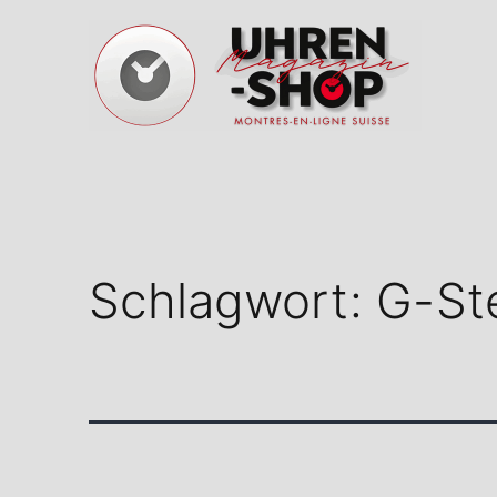
Zum
Inhalt
springen
Schweizer
Uhren
Magazin
Schlagwort:
G-St