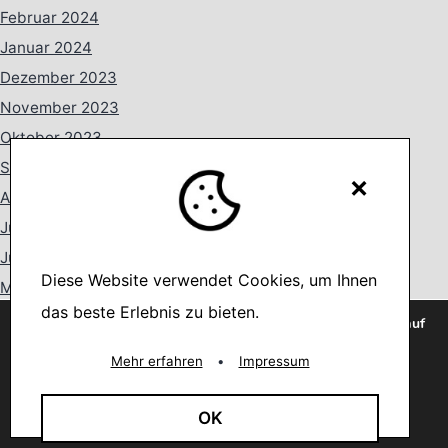
Februar 2024
Januar 2024
Dezember 2023
November 2023
Oktober 2023
September 2023
×
August 2023
Juli 2023
Juni 2023
Diese Website verwendet Cookies, um Ihnen
Mai 2023
das beste Erlebnis zu bieten.
April 2023
Wir verwenden Cookies, um dir die bestmögliche Erfahrung auf
unserer Website zu bieten.
März 2023
You can find out more about which cookies we are using or
Mehr erfahren
•
Impressum
Februar 2023
switch them off in
settings
.
Januar 2023
Akzeptieren
OK
Dezember 2022