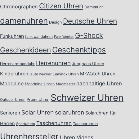
Citizen Uhren
Chronographen
Damenuhr
damenuhren
Deutsche Uhren
Design
G-Shock
Funkuhren
funk wanduhren
Funk Wecker
Geschenktipps
Geschenkideen
Herrenuhren
Junghans Uhren
Herrenarmbanduhr
Kinderuhren
M-Watch Uhren
laute wecker
Luminox Uhren
Mondaine
nachhaltige Uhren
Mondaine Uhren
Mudmaster
Schweizer Uhren
Promi Uhren
Outdoor Uhren
Solar Uhren
solaruhren
Senioren
Solaruhren für
Taschenuhren
Herren
Taucheruhren
Sportuhren
Uhrenhersteller
Uhren Videos