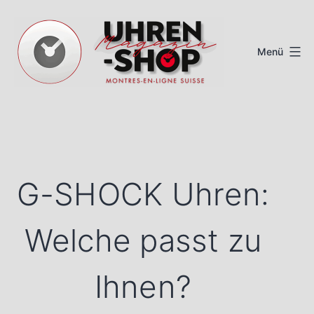
Zum
Inhalt
Menü
springen
Schweizer
Uhren
Magazin
G-SHOCK Uhren:
Welche passt zu
Ihnen?