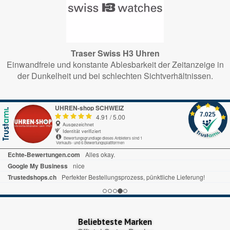
Traser Swiss H3 Uhren
Einwandfreie und konstante Ablesbarkeit der Zeitanzeige in
der Dunkelheit und bei schlechten Sichtverhältnissen.
UHREN-shop SCHWEIZ
7.025
4.91
/
5.00
Ausgezeichnet
Identität verifiziert
Bewertungsgrundlage dieses Anbieters sind 1
Verkaufs- und 6 Bewertungsplattformen
Beliebteste Marken