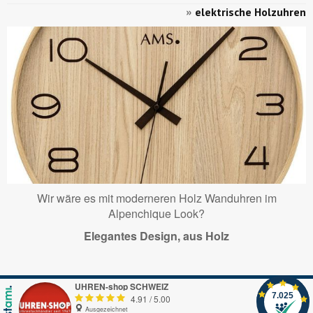
»
elektrische Holzuhren
Wir wäre es mit moderneren Holz Wanduhren im
Alpenchique Look?
Elegantes Design, aus Holz
UHREN-shop SCHWEIZ
7.025
4.91
/
5.00
Ausgezeichnet