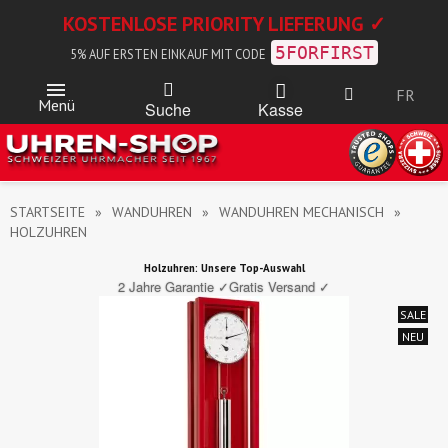
KOSTENLOSE PRIORITY LIEFERUNG ✓
5FORFIRST
5% AUF ERSTEN EINKAUF MIT CODE
FR
Menü
Kasse
Suche
STARTSEITE
WANDUHREN
WANDUHREN MECHANISCH
HOLZUHREN
Holzuhren: Unsere Top-Auswahl
2 Jahre Garantie ✓
Gratis Versand ✓
SALE
NEU