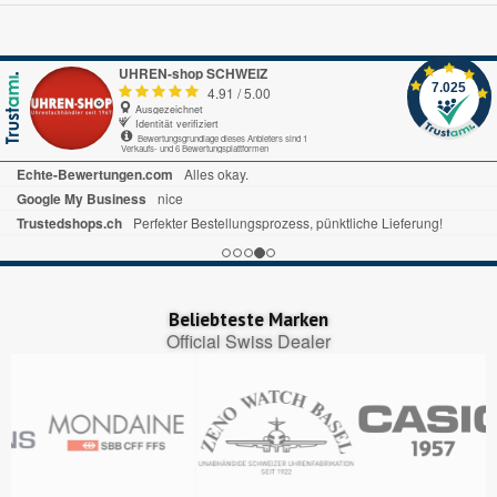
UHREN-shop SCHWEIZ
7.025
4.91
/
5.00
Ausgezeichnet
Identität verifiziert
Bewertungsgrundlage dieses Anbieters sind 1
Verkaufs- und 6 Bewertungsplattformen
Echte-Bewertungen.com
Alles okay.
Google My Business
nice
Trustedshops.ch
Perfekter Bestellungsprozess, pünktliche Lieferung!
Beliebteste Marken
Official Swiss Dealer