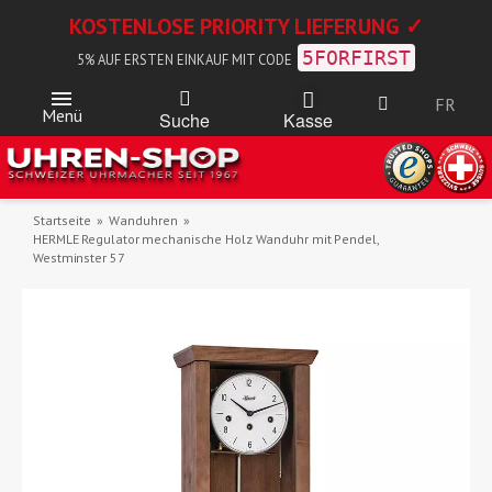
KOSTENLOSE PRIORITY LIEFERUNG ✓
5FORFIRST
5% AUF ERSTEN EINKAUF MIT CODE
FR
Menü
Kasse
Suche
Startseite
Wanduhren
HERMLE Regulator mechanische Holz Wanduhr mit Pendel,
Westminster 57