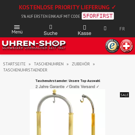
KOSTENLOSE PRIORITY LIEFERUNG ✓
5FORFIRST
5% AUF ERSTEN EINKAUF MIT CODE
FR
Menü
Kasse
Suche
STARTSEITE
TASCHENUHREN
ZUBEHÖR
TASCHENUHRSTAENDER
Taschenuhrstaender: Unsere Top-Auswahl
2 Jahre Garantie ✓
Gratis Versand ✓
SALE