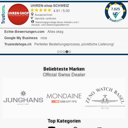
UHREN-shop SCHWEIZ
7.025
4.91
/
5.00
Ausgezeichnet
Identität verifiziert
Bewertungsgrundlage dieses Anbieters sind 1
Verkaufs- und 6 Bewertungsplattformen
Echte-Bewertungen.com
Alles okay.
Google My Business
nice
Trustedshops.ch
Perfekter Bestellungsprozess, pünktliche Lieferung!
Beliebteste Marken
Official Swiss Dealer
Top Kategorien