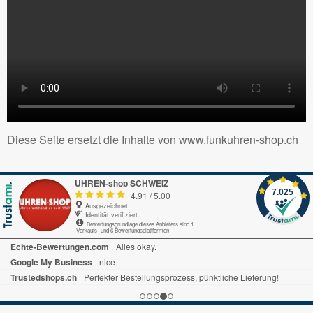
Diese Seite ersetzt die Inhalte von www.funkuhren-shop.ch
UHREN-shop SCHWEIZ
7.025
4.91
/
5.00
Ausgezeichnet
Identität verifiziert
Bewertungsgrundlage dieses Anbieters sind 1
Verkaufs- und 6 Bewertungsplattformen
Echte-Bewertungen.com
Alles okay.
Google My Business
nice
Trustedshops.ch
Perfekter Bestellungsprozess, pünktliche Lieferung!