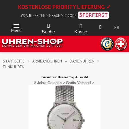
KOSTENLOSE PRIORITY LIEFERUNG ✓
5FORFIRST
5% AUF ERSTEN EINKAUF MIT CODE
FR
Menü
Kasse
Suche
STARTSEITE
ARMBANDUHREN
DAMENUHREN
FUNKUHREN
Funkuhren: Unsere Top-Auswahl
2 Jahre Garantie ✓
Gratis Versand ✓