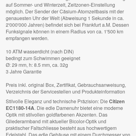
auf Sommer- und Winterzeit, Zeitzonen-Einstellung
möglich. Der Sender der Cäsium-Atomzeitbasis mit der
genauesten Uhr der Welt (Abweisung 1 Sekunde in ca.
2'000'000 Jahren) befindet sich bei Frankfurt a.M. Dessen
Funksignale können in einem Radius von ca. 1'500 km
empfangen werden.
10 ATM wasserdicht (nach DIN)
bedingt zum Schwimmen geeignet
Ø: 29 mm, h: 8.5 mm, ca. 32g
3 Jahre Garantie
Preis inkl. original Box, Zertifikat, Gebrauchsanweisung,
Verzeichnis der Servicestellen und Produkteinformation
Stilvolle Eleganz und technische Präzision: Die
Citizen
EC1180-14A
. Die edle Damenuhr bietet eine moderne
Optik mit stilvollen goldfarbenen Akzenten. Das
Gliederarmband mit aktueller Bicolor-Optik und
praktischer Faltschliesse besteht aus hochwertigem
Edelstahl. Das edle Gehäuse mit einem Durchmesser von