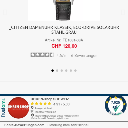
_CITIZEN DAMENUHR KLASSIK, ECO-DRIVE SOLARUHR
STAHL GRAU
Artikel Nr:
FE1081-08A
CHF 120,00
4.5
/
5
-
6
Bewertungen
UHREN-shop SCHWEIZ
7.025
4.91
/
5.00
Ausgezeichnet
Identität verifiziert
Bewertungsgrundlage dieses Anbieters sind 1
Verkaufs- und 6 Bewertungsplattformen
Echte-Bewertungen.com
Lieferung kam sehr schnell.