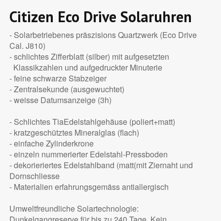
Citizen Eco Drive Solaruhren
- Solarbetriebenes präszisions Quartzwerk (Eco Drive
Cal. J810)
- schlichtes Zifferblatt (silber) mit aufgesetzten
Klassikzahlen und aufgedruckter Minuterie
- feine schwarze Stabzeiger
- Zentralsekunde (ausgewuchtet)
- weisse Datumsanzeige (3h)
- Schlichtes TiaEdelstahlgehäuse (poliert+matt)
- kratzgeschütztes Mineralglas (flach)
- einfache Zylinderkrone
- einzeln nummerierter Edelstahl-Pressboden
- dekorieriertes Edelstahlband (matt(mit Ziernaht und
Dornschliesse
- Materialien erfahrungsgemäss antiallergisch
Umweltfreundliche Solartechnologie:
Dunkelgangreserve für bis zu 240 Tage, Kein