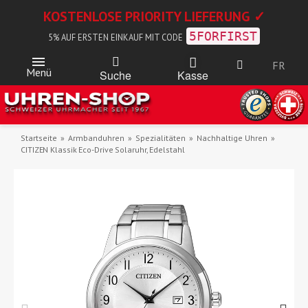
KOSTENLOSE PRIORITY LIEFERUNG ✓
5FORFIRST
5% AUF ERSTEN EINKAUF MIT CODE
FR
Menü
Kasse
Suche
Startseite
Armbanduhren
Spezialitäten
Nachhaltige Uhren
CITIZEN Klassik Eco-Drive Solaruhr, Edelstahl