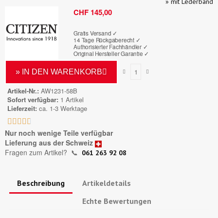
» mit Lederband
Bruttopreis
CHF 145,00
Gratis Versand ✓
14 Tage Rückgaberecht ✓
Authorisierter Fachhändler
✓
Original Hersteller Garantie
✓
» IN DEN WARENKORB
Artikel-Nr.
AW1231-58B
Sofort verfügbar
1 Artikel
Lieferzeit
ca. 1-3 Werktage





Nur noch wenige Teile verfügbar
Lieferung aus der Schweiz
Fragen zum Artikel?
📞
061 263 92 08
Beschreibung
Artikeldetails
Echte Bewertungen