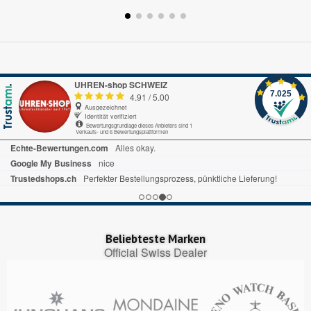
UHREN-shop SCHWEIZ
7.025
4.91
/
5.00
Ausgezeichnet
Identität verifiziert
Bewertungsgrundlage dieses Anbieters sind 1
Verkaufs- und 6 Bewertungsplattformen
Echte-Bewertungen.com
Alles okay.
Google My Business
nice
Trustedshops.ch
Perfekter Bestellungsprozess, pünktliche Lieferung!
Beliebteste Marken
Official Swiss Dealer