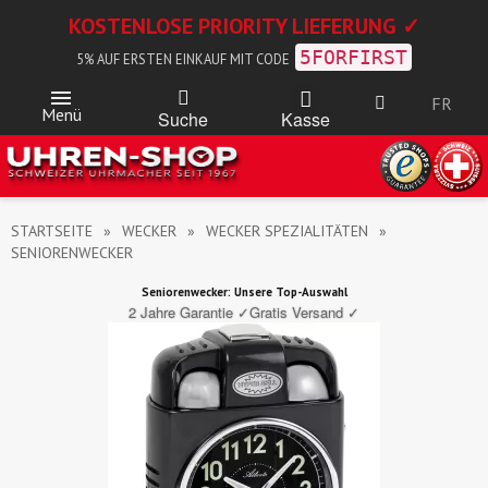
KOSTENLOSE PRIORITY LIEFERUNG ✓
5FORFIRST
5% AUF ERSTEN EINKAUF MIT CODE
FR
Menü
Kasse
Suche
STARTSEITE
WECKER
WECKER SPEZIALITÄTEN
SENIORENWECKER
Seniorenwecker: Unsere Top-Auswahl
2 Jahre Garantie ✓
Gratis Versand ✓