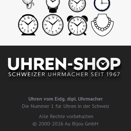
Uhren vom Eidg. dipl. Uhrmacher
Die Nummer 1 für Uhren in der Schweiz
Alle Rechte vorbehalten
© 2000-2026 Au Bijou GmbH