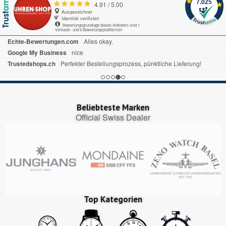
7.025
4.91
/
5.00
Ausgezeichnet
Identität verifiziert
Bewertungsgrundlage dieses Anbieters sind 1
Verkaufs- und 6 Bewertungsplattformen
Echte-Bewertungen.com
Alles okay.
Google My Business
nice
Trustedshops.ch
Perfekter Bestellungsprozess, pünktliche Lieferung!
Beliebteste Marken
Official Swiss Dealer
Top Kategorien