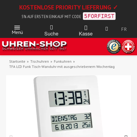
KOSTENLOSE PRIORITY LIEFERUNG ✓
5FORFIRST
5% AUF ERSTEN EINKAUF MIT CODE
FR
Menü
Kasse
Suche
Startseite
Tischuhren
Funkuhren
TFA LCD Funk Tisch-Wanduhr mit ausgeschriebenem Wochentag