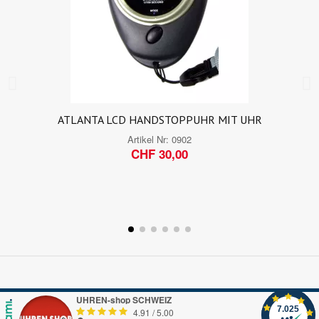
ATLANTA LCD HANDSTOPPUHR MIT UHR
Artikel Nr:
0902
CHF 30,00
UHREN-shop SCHWEIZ
7.025
4.91
/
5.00