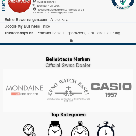
Ausgezeichnet
Identität verifiziert
Bewertungsgrundlage dieses Anbieters sind 1
Verkaufs- und 6 Bewertungsplattformen
Trusted Shops.de
Alles gut gelaufen
Trustedshops.ch
ich habe schon mal bewertet alles war sehr gut ,prompte Lieferung bin zufrieden
Echte-Bewertungen.com
Ist alles sehr übersichtlich. Bin sehr zufrieden.
Beliebteste Marken
Official Swiss Dealer
Top Kategorien