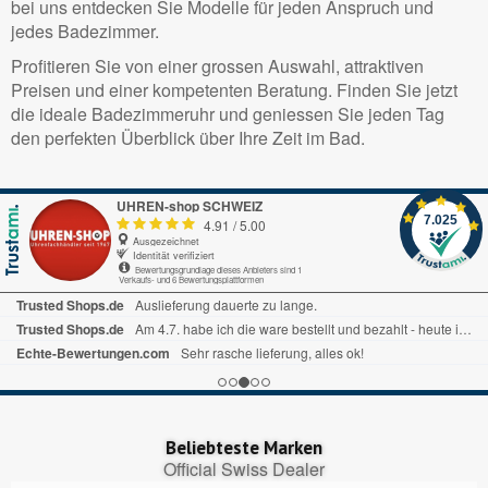
bei uns entdecken Sie Modelle für jeden Anspruch und
jedes Badezimmer.
Profitieren Sie von einer grossen Auswahl, attraktiven
Preisen und einer kompetenten Beratung. Finden Sie jetzt
die ideale Badezimmeruhr und geniessen Sie jeden Tag
den perfekten Überblick über Ihre Zeit im Bad.
UHREN-shop SCHWEIZ
7.025
4.91
/
5.00
Ausgezeichnet
Identität verifiziert
Bewertungsgrundlage dieses Anbieters sind 1
Verkaufs- und 6 Bewertungsplattformen
Echte-Bewertungen.com
Alles okay.
Google My Business
nice
Trustedshops.ch
Perfekter Bestellungsprozess, pünktliche Lieferung!
Beliebteste Marken
Official Swiss Dealer