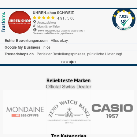
UHREN-shop SCHWEIZ
7.025
4.91
/
5.00
Ausgezeichnet
Identität verifiziert
Bewertungsgrundlage dieses Anbieters sind 1
Verkaufs- und 6 Bewertungsplattformen
Beliebteste Marken
Official Swiss Dealer
Top Kategorien