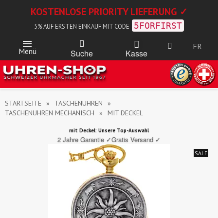
KOSTENLOSE PRIORITY LIEFERUNG ✓
5FORFIRST
5% AUF ERSTEN EINKAUF MIT CODE
FR
Menü
Kasse
Suche
STARTSEITE
TASCHENUHREN
TASCHENUHREN MECHANISCH
MIT DECKEL
mit Deckel: Unsere Top-Auswahl
2 Jahre Garantie ✓
Gratis Versand ✓
SALE