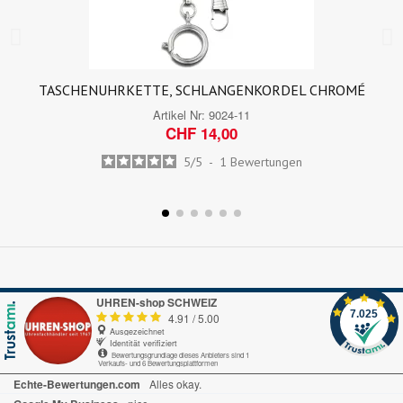
TASCHENUHRKETTE, SCHLANGENKORDEL CHROMÉ
Artikel Nr:
9024-11
CHF 14,00
5
/
5
-
1
Bewertungen
UHREN-shop SCHWEIZ
7.025
4.91
/
5.00
Ausgezeichnet
Identität verifiziert
Bewertungsgrundlage dieses Anbieters sind 1
Verkaufs- und 6 Bewertungsplattformen
Echte-Bewertungen.com
Alles okay.