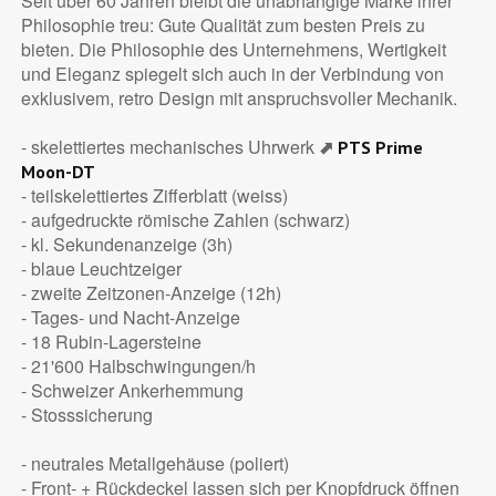
Seit über 60 Jahren bleibt die unabhängige Marke ihrer
Philosophie treu: Gute Qualität zum besten Preis zu
bieten. Die Philosophie des Unternehmens, Wertigkeit
und Eleganz spiegelt sich auch in der Verbindung von
exklusivem, retro Design mit anspruchsvoller Mechanik.
- skelettiertes mechanisches Uhrwerk
⬈
PTS Prime
Moon-DT
- teilskelettiertes Zifferblatt (weiss)
- aufgedruckte römische Zahlen (schwarz)
- kl. Sekundenanzeige (3h)
- blaue Leuchtzeiger
- zweite Zeitzonen-Anzeige (12h)
- Tages- und Nacht-Anzeige
- 18 Rubin-Lagersteine
- 21'600 Halbschwingungen/h
- Schweizer Ankerhemmung
- Stosssicherung
- neutrales Metallgehäuse (poliert)
- Front- + Rückdeckel lassen sich per Knopfdruck öffnen