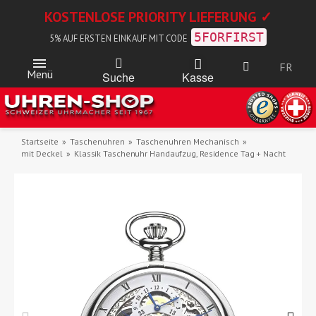
KOSTENLOSE PRIORITY LIEFERUNG ✓
5FORFIRST
5% AUF ERSTEN EINKAUF MIT CODE
FR
Menü
Kasse
Suche
Startseite
Taschenuhren
Taschenuhren Mechanisch
mit Deckel
Klassik Taschenuhr Handaufzug, Residence Tag + Nacht