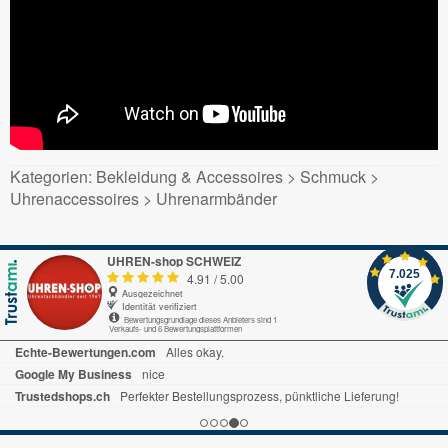
Kategorien: Bekleidung & Accessoires > Schmuck >
Uhrenaccessoires > Uhrenarmbänder
UHREN-shop SCHWEIZ
7.025
4.91
/
5.00
Ausgezeichnet
Identität verifiziert
Bewertungsgrundlage dieses Anbieters sind 1
Verkaufs- und 6 Bewertungsplattformen
Trusted Shops.de
Alles gut gelaufen
Trustedshops.ch
ich habe schon mal bewertet alles war sehr gut ,prompte Lieferung bin zufrieden
Echte-Bewertungen.com
Ist alles sehr übersichtlich. Bin sehr zufrieden.