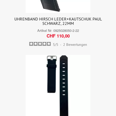
UHRENBAND HIRSCH LEDER+KAUTSCHUK PAUL
SCHWARZ, 22MM
Artikel Nr:
0925028050-2-22
CHF 110,00
5
/
5
-
2
Bewertungen