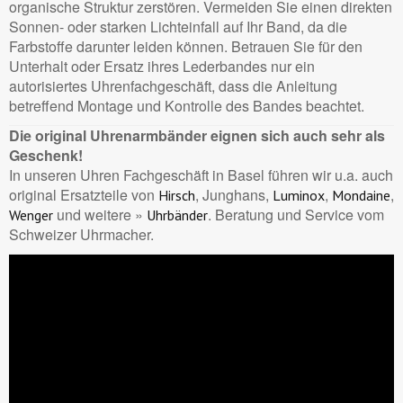
organische Struktur zerstören. Vermeiden Sie einen direkten
Sonnen- oder starken Lichteinfall auf Ihr Band, da die
Farbstoffe darunter leiden können. Betrauen Sie für den
Unterhalt oder Ersatz ihres Lederbandes nur ein
autorisiertes Uhrenfachgeschäft, dass die Anleitung
betreffend Montage und Kontrolle des Bandes beachtet.
Die original Uhrenarmbänder eignen sich auch sehr als
Geschenk!
In unseren Uhren Fachgeschäft in Basel führen wir u.a. auch
original Ersatzteile von
, Junghans,
,
,
Hirsch
Luminox
Mondaine
und weitere »
. Beratung und Service vom
Wenger
Uhrbänder
Schweizer Uhrmacher.