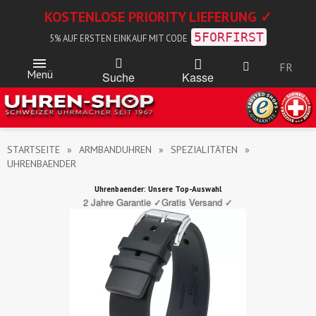
KOSTENLOSE PRIORITY LIEFERUNG ✓
5FORFIRST
5% AUF ERSTEN EINKAUF MIT CODE
FR
Menü
Kasse
Suche
STARTSEITE
ARMBANDUHREN
SPEZIALITÄTEN
UHRENBAENDER
Uhrenbaender: Unsere Top-Auswahl
2 Jahre Garantie ✓
Gratis Versand ✓