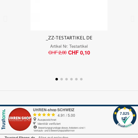
_ZZ-TESTARTIKEL DE
Artikel Nr:
Testartikel
CHF 0,10
CHF 2,00
UHREN-shop SCHWEIZ
7.025
4.91
/
5.00
Ausgezeichnet
Identität verifiziert
Bewertungsgrundlage dieses Anbieters sind 1
Verkaufs- und 6 Bewertungsplattformen
Trusted Shops.de
Alles gut gelaufen