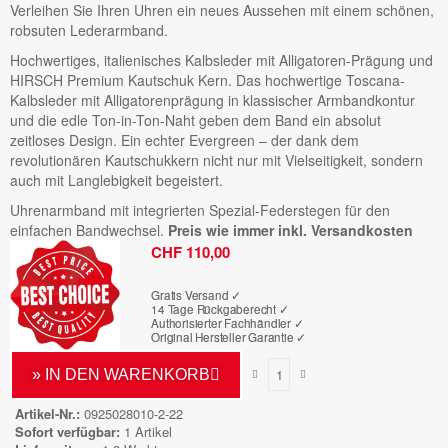
Verleihen Sie Ihren Uhren ein neues Aussehen mit einem schönen,
robsuten Lederarmband.
Hochwertiges, italienisches Kalbsleder mit Alligatoren-Prägung und
HIRSCH Premium Kautschuk Kern. Das hochwertige Toscana-
Kalbsleder mit Alligatorenprägung in klassischer Armbandkontur
und die edle Ton-in-Ton-Naht geben dem Band ein absolut
zeitloses Design. Ein echter Evergreen – der dank dem
revolutionären Kautschukkern nicht nur mit Vielseitigkeit, sondern
auch mit Langlebigkeit begeistert.
Uhrenarmband mit integrierten Spezial-Federstegen für den
einfachen Bandwechsel.
Preis wie immer inkl. Versandkosten
Bruttopreis
CHF 110,00
Gratis Versand ✓
14 Tage Rückgaberecht ✓
Authorisierter Fachhändler
✓
Original Hersteller Garantie
✓
» IN DEN WARENKORB
Artikel-Nr.
0925028010-2-22
Sofort verfügbar
1 Artikel