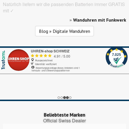
Natürlich liefern wir die passenden Batterien immer GRATIS
mit ✓
»
Wanduhren mit Funkwerk
Blog » Digitale Wanduhren
UHREN-shop SCHWEIZ
7.025
4.91
/
5.00
Ausgezeichnet
Identität verifiziert
Bewertungsgrundlage dieses Anbieters sind 1
Verkaufs- und 6 Bewertungsplattformen
Echte-Bewertungen.com
Alles okay.
Google My Business
nice
Trustedshops.ch
Perfekter Bestellungsprozess, pünktliche Lieferung!
Beliebteste Marken
Official Swiss Dealer