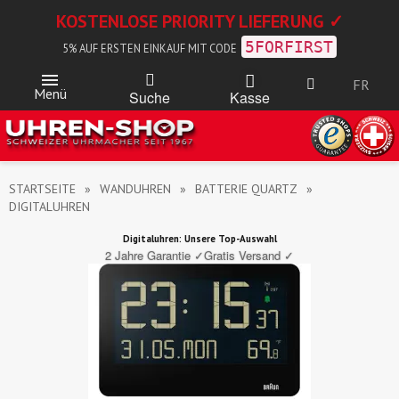
KOSTENLOSE PRIORITY LIEFERUNG ✓
5FORFIRST
5% AUF ERSTEN EINKAUF MIT CODE
FR
Menü
Kasse
Suche
STARTSEITE
WANDUHREN
BATTERIE QUARTZ
DIGITALUHREN
Digitaluhren: Unsere Top-Auswahl
2 Jahre Garantie ✓
Gratis Versand ✓