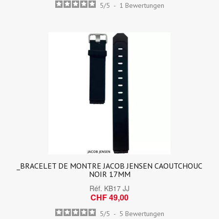
5
/
5
-
1
Bewertungen
_BRACELET DE MONTRE JACOB JENSEN CAOUTCHOUC
NOIR 17MM
Réf.
KB17 JJ
CHF 49,00
5
/
5
-
5
Bewertungen