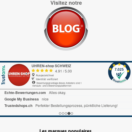
Visitez notre
UHREN-shop SCHWEIZ
7.025
4.91
/
5.00
Ausgezeichnet
Identität verifiziert
Bewertungsgrundlage dieses Anbieters sind 1
Verkaufs- und 6 Bewertungsplattformen
Les marques populaires