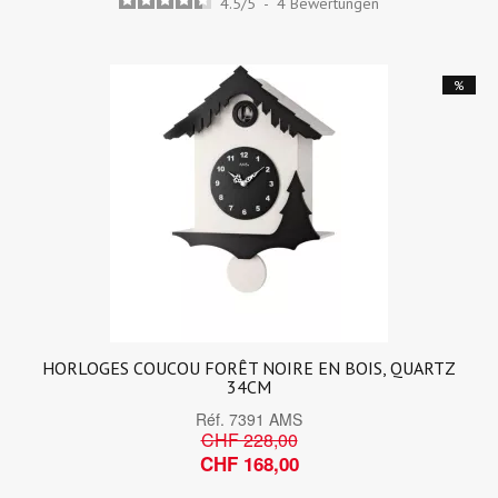
4.5
/
5
-
4
Bewertungen
%
HORLOGES COUCOU FORÊT NOIRE EN BOIS, QUARTZ
34CM
Réf.
7391 AMS
CHF 228,00
CHF 168,00