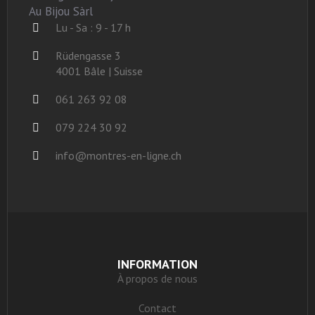
Au Bijou Sàrl
Lu - Sa : 9 - 17 h
Rüdengasse 3
4001 Bâle | Suisse
061 263 92 08
079 224 30 92
info@montres-en-ligne.ch
INFORMATION
À propos de nous
Contact