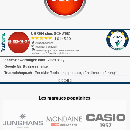
UHREN-shop SCHWEIZ
7.025
4.91
/
5.00
Ausgezeichnet
Identität verifiziert
Bewertungsgrundlage dieses Anbieters sind 1
Verkaufs- und 6 Bewertungsplattformen
Trusted Shops.de
Alles gut gelaufen
Trustedshops.ch
ich habe schon mal bewertet alles war sehr gut ,prompte Lieferung bin zufrieden
Echte-Bewertungen.com
Ist alles sehr übersichtlich. Bin sehr zufrieden.
Les marques populaires