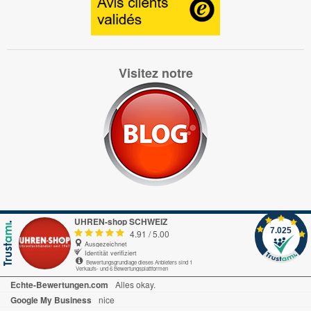
Visitez notre
UHREN-shop SCHWEIZ
7.025
4.91
/
5.00
Ausgezeichnet
Identität verifiziert
Bewertungsgrundlage dieses Anbieters sind 1
Verkaufs- und 6 Bewertungsplattformen
Echte-Bewertungen.com
Alles okay.
Google My Business
nice