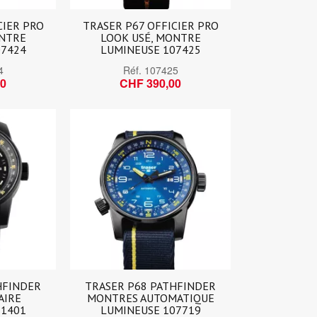
CIER PRO
TRASER P67 OFFICIER PRO
ONTRE
LOOK USÉ, MONTRE
07424
LUMINEUSE 107425
4
Réf.
107425
00
CHF 390,00
HFINDER
TRASER P68 PATHFINDER
AIRE
MONTRES AUTOMATIQUE
11401
LUMINEUSE 107719