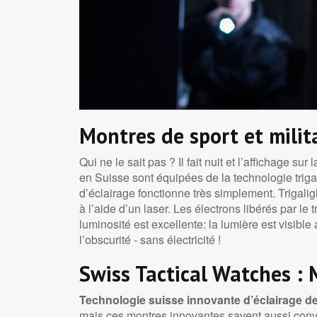
Montres de sport et milit
Qui ne le sait pas ? Il fait nuit et l’affichage 
en Suisse sont équipées de la technologie triga
d’éclairage fonctionne très simplement. Trigalig
à l’aide d’un laser. Les électrons libérés par le
luminosité est excellente: la lumière est visibl
l’obscurité - sans électricité !
Swiss Tactical Watches :
Technologie suisse innovante d’éclairage de
mais ces montres innovantes savent aussi conva