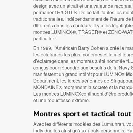
design avec un attrait et une valeur de reconn
permanent H3-GTLS. De ce fait, toutes les mont
traditionnelles. Indépendamment de l’heure de la
différents dans les couleurs, il y a les trigaligh
montres LUMINOX®, TRASER® et ZENO-WATCH BA
particulier !
En 1989, l’Américain Barry Cohen a créé la ma
les éclairages les plus modernes et la meilleure 
d’éclairage dans les montres a été nommée "LU
conçus pour répondre aux besoins de la Navy SE
manifestent un grand intérêt pour LUMINOX
Mon
Department, les forces aériennes de Singapour, 
MONDAINE® reprennent la société et la marque 
Les montres LUMINOXcontinuent d’être produites
et une robustesse extrême.
Montres sport et tactical tout
Avec les différents modèles des Lumiuhren, vou
individuelles ainsi qu’aux goûts personnels. 