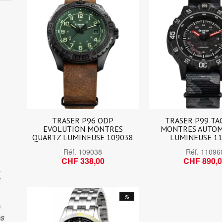
TRASER P96 ODP
TRASER P99 TA
EVOLUTION MONTRES
MONTRES AUTOM
QUARTZ LUMINEUSE 109038
LUMINEUSE 1
Réf.
109038
Réf.
11096
CHF 338,00
CHF 890,
.
x
%
e
es