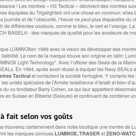
aissance ! Les montres « H3 Tactical » décrivent des montres su
res équipées du Trigalights® ont une chose en commun: elles bri
 journée et de l’obscurité, l’heure ne peut plus disparaître du 
ts® de différentes couleurs, comme le bleu, le vert et l’orange. L
SEL® - des marques de qualité pour les amateurs de montr
rque LUMINOXen 1989 avec la vision de développer des montres 
lisibilité. Le nom de la marque trouve son origine en latin: Lumi
MINOX Light Technology". Avec l’officier des Seals de la Mari
ALs. En 1994, après avoir réussi à équiper les Navy SEALs aux
tres Tactical
et contactent la société horlogère. Y compris le
les unités spéciales de l’Armée israélienne d’Israël et bien d’
du co-fondateur Barry Cohen, ce qui leur appartient désormais
 en Suisse en Biberist (Soleure) et continuent de combiner un
 à fait selon vos goûts
s trouverez certainement dans notre boutique une montre de Lumi
Parmi les marques connues
LUMINOX,
TRASER
et
ZENO-WATC