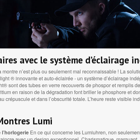
aires avec le système d’éclairage 
sur la montre n’est plus ou seulement mal reconnaissable ! La solu
light ® innovante et auto-éclairée - un système d’éclairage ind
ht® sont des tubes en verre recouverts de phospor et remplis de 
 tritium en raison de la dégradation font briller le phosphore et 
e au crépuscule et dans l’obscurité totale. L’heure reste visible
 Montres Lumi
 l’horlogerie
En ce qui concerne les Lumiuhren, non seulement l
incre avec un design exceptionnel. Charismatique, marquant, mod