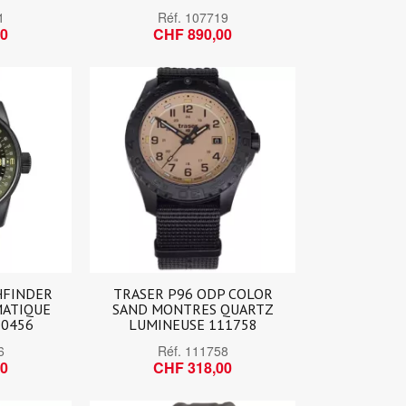
1
Réf.
107719
00
CHF 890,00
HFINDER
TRASER P96 ODP COLOR
ATIQUE
SAND MONTRES QUARTZ
10456
LUMINEUSE 111758
6
Réf.
111758
00
CHF 318,00