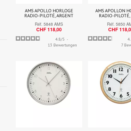
AMS APOLLO HORLOGE
AMS APOLLON H
RADIO-PILOTÉ, ARGENT
RADIO-PILOTÉ,
Réf.
5848 AMS
Réf.
5850 A
CHF 118,00
CHF 118,
4.8
/
5
-
4
13
Bewertungen
7
Bew