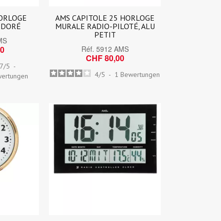
ORLOGE
AMS CAPITOLE 25 HORLOGE
 DORÉ
MURALE RADIO-PILOTÉ, ALU
PETIT
MS
00
Réf.
5912 AMS
CHF 80,00
.7
/
5
-
4
/
5
-
1
Bewertungen
ertungen