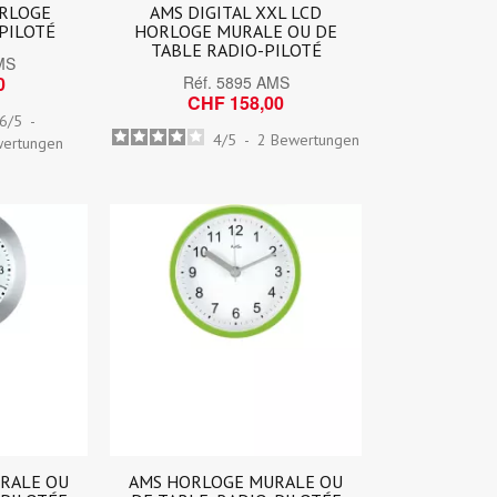
ORLOGE
AMS DIGITAL XXL LCD
PILOTÉ
HORLOGE MURALE OU DE
TABLE RADIO-PILOTÉ
MS
0
Réf.
5895 AMS
CHF 158,00
.6
/
5
-
4
/
5
-
2
Bewertungen
ertungen
RALE OU
AMS HORLOGE MURALE OU