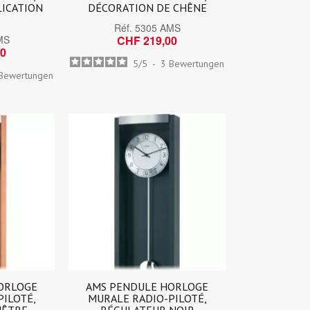
LICATION
DÉCORATION DE CHÊNE
E
Réf.
5305 AMS
MS
CHF 219,00
00
5
/
5
-
3
Bewertungen
Bewertungen
ORLOGE
AMS PENDULE HORLOGE
PILOTÉ,
MURALE RADIO-PILOTÉ,
HÊTRE
RÉGULATEUR NOIR