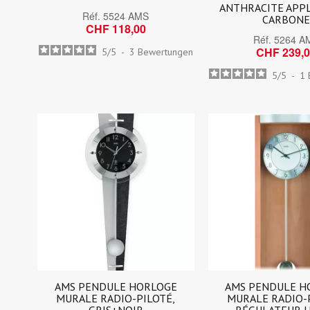
ANTHRACITE APP
Réf.
5524 AMS
CARBON
CHF 118,00
Réf.
5264 A
CHF 239,
5
/
5
-
3
Bewertungen
5
/
5
-
1
AMS PENDULE HORLOGE
AMS PENDULE H
MURALE RADIO-PILOTÉ,
MURALE RADIO-
GRIS+NOIR
RÉGULATEUR 