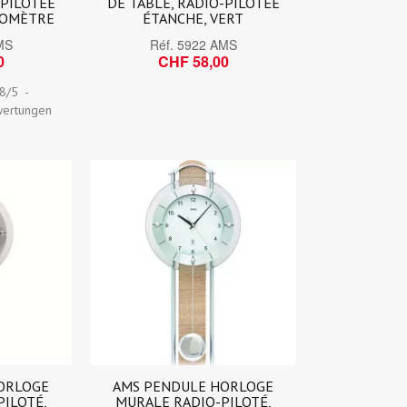
-PILOTÉE
DE TABLE, RADIO-PILOTÉE
MOMÈTRE
ÉTANCHE, VERT
MS
Réf.
5922 AMS
0
CHF 58,00
.8
/
5
-
ertungen
ORLOGE
AMS PENDULE HORLOGE
PILOTÉ,
MURALE RADIO-PILOTÉ,