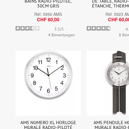
BAINS RADIO-PILOTÉE,
DE TABLE, RADIO
30CM GRIS
ÉTANCHE, THER
Réf.
5956 AMS
Réf.
5923 A
CHF 60,00
CHF 60,0
3.5
/
5
-
4
4
Bewertungen
8
Bew
AMS NUMERO XL HORLOGE
AMS PENDULE H
MURALE RADIO-PILOTÉ
MURALE RADIO-