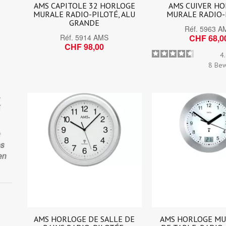
AMS CAPITOLE 32 HORLOGE
AMS CUIVER H
MURALE RADIO-PILOTÉ, ALU
MURALE RADIO-
GRANDE
Réf.
5963 A
Réf.
5914 AMS
CHF 68,0
CHF 98,00
4
8
Bew
.
x
e
es
en
AMS HORLOGE DE SALLE DE
AMS HORLOGE MU