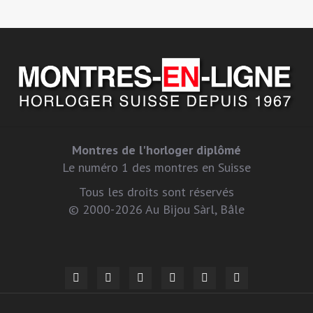
Montres de l'horloger diplômé
Le numéro 1 des montres en Suisse
Tous les droits sont réservés
© 2000-2026 Au Bijou Sàrl, Bâle