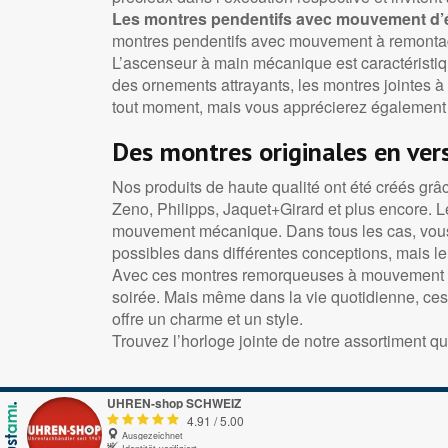
Les montres pendentifs avec mouvement d’é
montres pendentifs avec mouvement à remontag
L’ascenseur à main mécanique est caractéristiq
des ornements attrayants, les montres jointes 
tout moment, mais vous apprécierez également 
Des montres originales en ver
Nos produits de haute qualité ont été créés gr
Zeno, Philipps, Jaquet+Girard et plus encore. L
mouvement mécanique. Dans tous les cas, vous tr
possibles dans différentes conceptions, mais l
Avec ces montres remorqueuses à mouvement à 
soirée. Mais même dans la vie quotidienne, ces m
offre un charme et un style.
Trouvez l’horloge jointe de notre assortiment qu
UHREN-shop SCHWEIZ
4.91
/
5.00
Ausgezeichnet