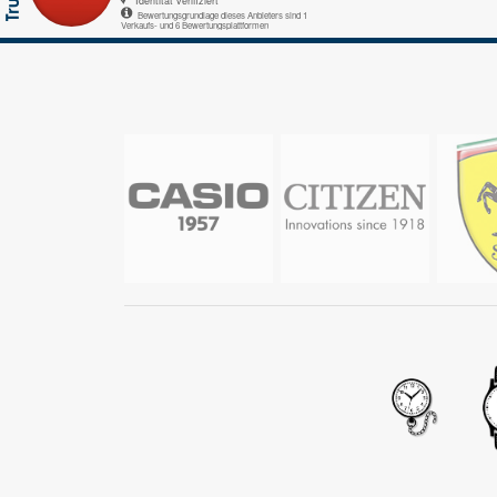
Identität verifiziert
Bewertungsgrundlage dieses Anbieters sind 1
Verkaufs- und 6 Bewertungsplattformen