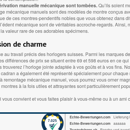
rivation manuelle mécanique sont tombées.
Qu’ils soient m
e mécanique manuels sont des modèles de montre conçus avec 
ue de ces montres-pendentifs nobles que vous obtenez dans dif
à l’édent mécanique sont de véritables accroche-regards. Ainsi,
la valeur rare de ces adorables spécimens.
sion de charme
âce au travail précis des horlogers suisses. Parmi les marques 
es différences de prix se situent entre 69 et 598 euros en ce q
ouverez l’horloge jointe adaptée à vos goûts et à vos fins. No
e cadran a également été représenté spécialement pour chaque 
remontage mécanique manuel, vous pourrez vous orner magnifi
ontres à la fois utiles et attrayantes sont particulièrement popu
i vous convient et vous faites plaisir à vous-même ou à un ami c
Echte-Bewertungen.com
Lieferung 
7.025
Echte-Bewertungen.com
aaaaaa
Trustedshops.ch
Rasche und zuverl