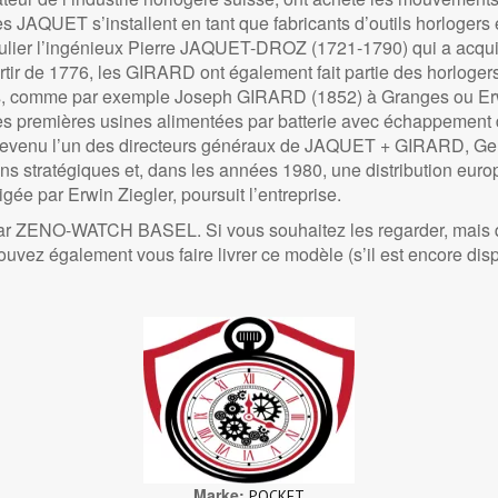
les JAQUET s’installent en tant que fabricants d’outils horlogers
ticulier l’ingénieux Pierre JAQUET-DROZ (1721-1790) qui a ac
r de 1776, les GIRARD ont également fait partie des horlogers,
uts, comme par exemple Joseph GIRARD (1852) à Granges ou Er
premières usines alimentées par batterie avec échappement d'a
 devenu l’un des directeurs généraux de JAQUET + GIRARD, Genèv
s stratégiques et, dans les années 1980, une distribution euro
e par Erwin Ziegler, poursuit l’entreprise.
ar ZENO-WATCH BASEL. Si vous souhaitez les regarder, mais qu’i
ouvez également vous faire livrer ce modèle (s’il est encore di
Marke
POCKET