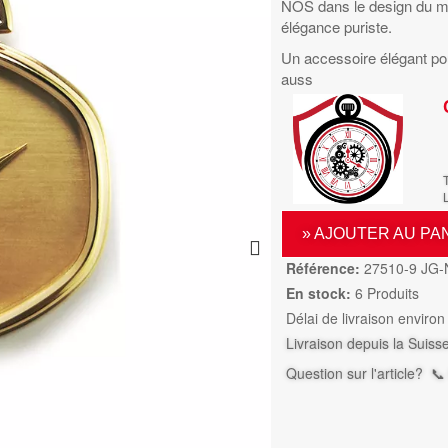
NOS dans le design du mus
élégance puriste.
Un accessoire élégant pou
auss
L
» AJOUTER AU PA
Référence:
27510-9 JG
En stock:
6 Produits
Délai de livraison environ
Livraison depuis la Suiss
Question sur l'article?
📞