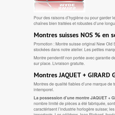
Pour des raisons d’hygiène ou pour garder l
chaînes bien traitées et robustes d’une lo
Montres suisses NOS
% en s
Promotion : Montre suisse original New Old
stockées dans notre atelier. Les petites mar
Montre pendentif non portée avec garantie de
sur place. Livraison gratuite.
Montres JAQUET + GIRARD 
Montres de qualité fiables d’une marque de tr
intemporel.
La possession d’une montre JAQUET + GI
nombre limité de pièces a été fabriquée, sont
caractérisent l’industrie horlogère suisse; l
importants. Les célèbres Jean Richard, fond