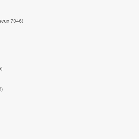
seux 7046)
0)
!)