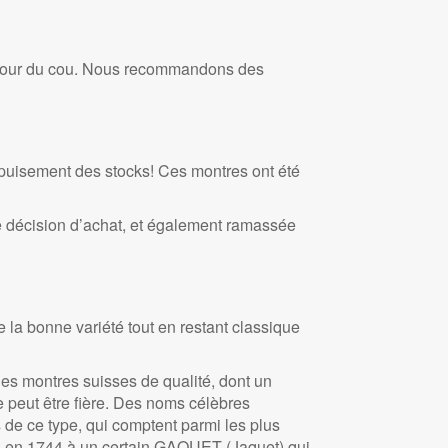
 autour du cou. Nous recommandons des
puisement des stocks! Ces montres ont été
ne décision d’achat, et également ramassée
 la bonne variété tout en restant classique
les montres suisses de qualité, dont un
e peut être fière. Des noms célèbres
s de ce type, qui comptent parmi les plus
ts en 1744 à un certain GAQUET (Jaquet) qui