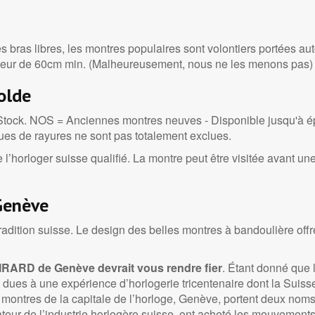
es bras libres, les montres populaires sont volontiers portées
ngueur de 60cm min. (Malheureusement, nous ne les menons pas)
olde
 Stock. NOS = Anciennes montres neuves - Disponible jusqu'à é
ques de rayures ne sont pas totalement exclues.
 l’horloger suisse qualifié. La montre peut être visitée avant u
Genève
adition suisse. Le design des belles montres à bandoulière offre
RARD de Genève devrait vous rendre fier
. Étant donné que 
 dues à une expérience d’horlogerie tricentenaire dont la Suiss
es montres de la capitale de l’horloge, Genève, portent deux nom
ateur de l’industrie horlogère suisse, ont acheté les mouvemen