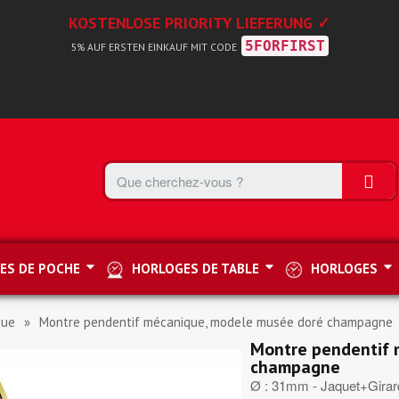
KOSTENLOSE PRIORITY LIEFERUNG ✓
5FORFIRST
5% AUF ERSTEN EINKAUF MIT CODE
ES DE POCHE
HORLOGES DE TABLE
HORLOGES
que
Montre pendentif mécanique, modele musée doré champagne
Montre pendentif 
champagne
Ø : 31mm - Jaquet+Girard