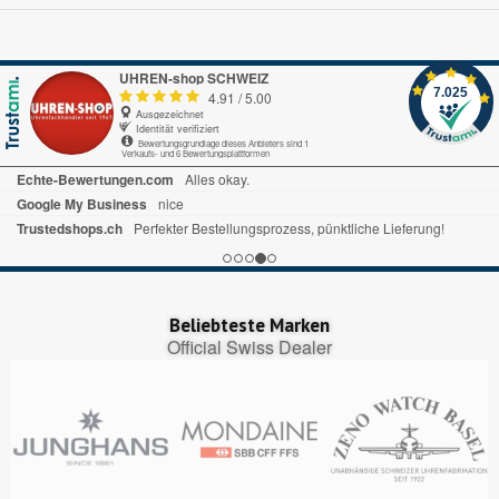
UHREN-shop SCHWEIZ
7.025
4.91
/
5.00
Ausgezeichnet
Identität verifiziert
Bewertungsgrundlage dieses Anbieters sind 1
Verkaufs- und 6 Bewertungsplattformen
Echte-Bewertungen.com
Alles okay.
Google My Business
nice
Trustedshops.ch
Perfekter Bestellungsprozess, pünktliche Lieferung!
Beliebteste Marken
Official Swiss Dealer