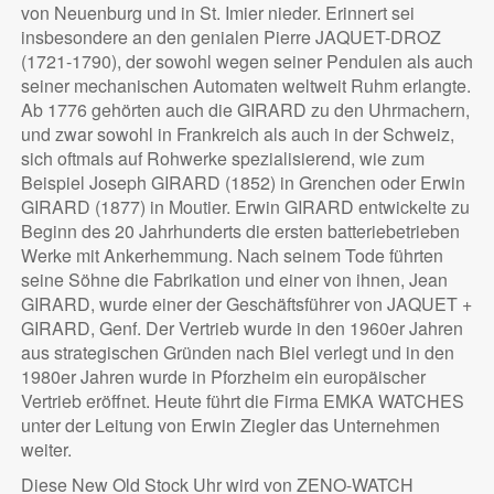
von Neuenburg und in St. Imier nieder. Erinnert sei
insbesondere an den genialen Pierre JAQUET-DROZ
(1721-1790), der sowohl wegen seiner Pendulen als auch
seiner mechanischen Automaten weltweit Ruhm erlangte.
Ab 1776 gehörten auch die GIRARD zu den Uhrmachern,
und zwar sowohl in Frankreich als auch in der Schweiz,
sich oftmals auf Rohwerke spezialisierend, wie zum
Beispiel Joseph GIRARD (1852) in Grenchen oder Erwin
GIRARD (1877) in Moutier. Erwin GIRARD entwickelte zu
Beginn des 20 Jahrhunderts die ersten batteriebetrieben
Werke mit Ankerhemmung. Nach seinem Tode führten
seine Söhne die Fabrikation und einer von ihnen, Jean
GIRARD, wurde einer der Geschäftsführer von JAQUET +
GIRARD, Genf. Der Vertrieb wurde in den 1960er Jahren
aus strategischen Gründen nach Biel verlegt und in den
1980er Jahren wurde in Pforzheim ein europäischer
Vertrieb eröffnet. Heute führt die Firma EMKA WATCHES
unter der Leitung von Erwin Ziegler das Unternehmen
weiter.
Diese New Old Stock Uhr wird von ZENO-WATCH