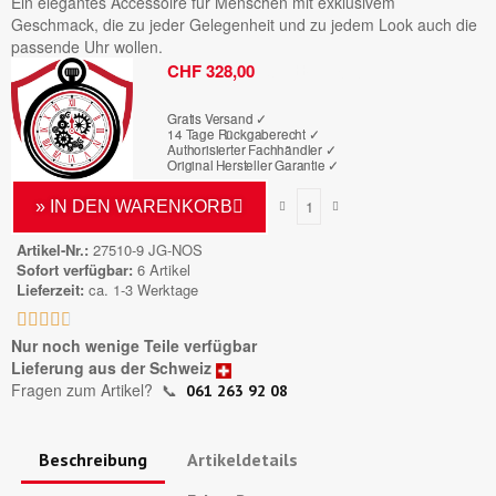
Ein elegantes Accessoire für Menschen mit exklusivem
Geschmack, die zu jeder Gelegenheit und zu jedem Look auch die
passende Uhr wollen.
Bruttopreis
CHF 328,00
Gratis Versand ✓
14 Tage Rückgaberecht ✓
Authorisierter Fachhändler
✓
Original Hersteller Garantie
✓
» IN DEN WARENKORB
Artikel-Nr.
27510-9 JG-NOS
Sofort verfügbar
6 Artikel
Lieferzeit
ca. 1-3 Werktage





Nur noch wenige Teile verfügbar
Lieferung aus der Schweiz
Fragen zum Artikel?
📞
061 263 92 08
Beschreibung
Artikeldetails