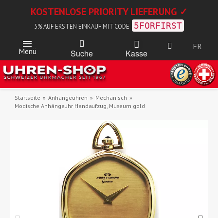
KOSTENLOSE PRIORITY LIEFERUNG ✓
5FORFIRST
5% AUF ERSTEN EINKAUF MIT CODE
FR
Menü
Kasse
Suche
Startseite
Anhängeuhren
Mechanisch
Modische Anhängeuhr Handaufzug, Museum gold