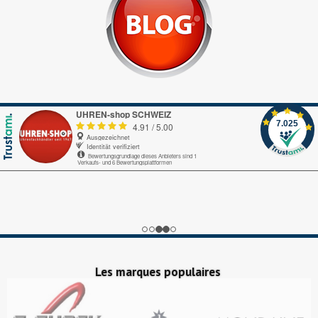
UHREN-shop SCHWEIZ
7.025
4.91
/
5.00
Ausgezeichnet
Identität verifiziert
Bewertungsgrundlage dieses Anbieters sind 1
Verkaufs- und 6 Bewertungsplattformen
Echte-Bewertungen.com
Alles okay.
Google My Business
nice
Trustedshops.ch
Perfekter Bestellungsprozess, pünktliche Lieferung!
Les marques populaires