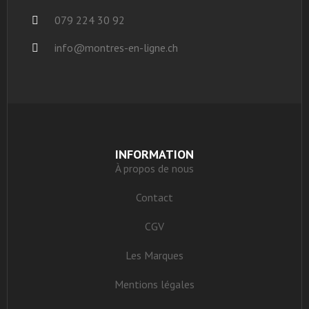
079 224 30 92
info@montres-en-ligne.ch
INFORMATION
À propos de nous
Contact
CGV
Les Marques
Mentions légales