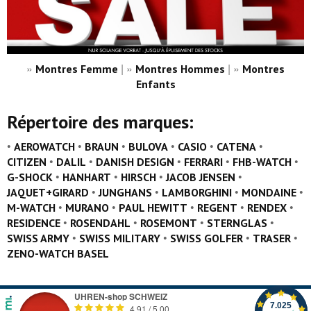
»
| »
| »
Montres Femme
Montres Hommes
Montres
Enfants
Répertoire des marques
:
•
•
•
•
•
•
AEROWATCH
BRAUN
BULOVA
CASIO
CATENA
•
•
•
•
•
CITIZEN
DALIL
DANISH DESIGN
FERRARI
FHB-WATCH
•
•
•
•
G-SHOCK
HANHART
HIRSCH
JACOB JENSEN
•
•
•
•
JAQUET+GIRARD
JUNGHANS
LAMBORGHINI
MONDAINE
•
•
•
•
•
M-WATCH
MURANO
PAUL HEWITT
REGENT
RENDEX
•
•
•
•
RESIDENCE
ROSENDAHL
ROSEMONT
STERNGLAS
•
•
•
•
SWISS ARMY
SWISS MILITARY
SWISS GOLFER
TRASER
ZENO-WATCH BASEL
UHREN-shop SCHWEIZ
7.025
4.91
/
5.00