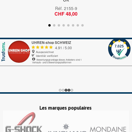
Réf.
2155-9
CHF 48,00
UHREN-shop SCHWEIZ
7.025
4.91
/
5.00
Ausgezeichnet
Identität verifiziert
Bewertungsgrundlage dieses Anbieters sind 1
Verkaufs- und 6 Bewertungsplattformen
Echte-Bewertungen.com
Alles okay.
Google My Business
nice
Trustedshops.ch
Perfekter Bestellungsprozess, pünktliche Lieferung!
Les marques populaires