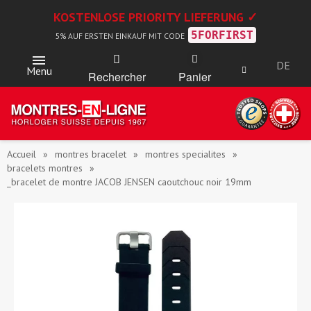
KOSTENLOSE PRIORITY LIEFERUNG ✓
5FORFIRST
5% AUF ERSTEN EINKAUF MIT CODE
DE
Menu
Rechercher
Panier
Accueil
montres bracelet
montres specialites
bracelets montres
_bracelet de montre JACOB JENSEN caoutchouc noir 19mm