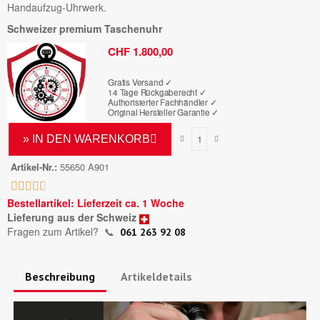
Handaufzug-Uhrwerk.
Schweizer premium Taschenuhr
Bruttopreis
CHF 1.800,00
Gratis Versand ✓
14 Tage Rückgaberecht ✓
Authorisierter Fachhändler
✓
Original Hersteller Garantie
✓
» IN DEN WARENKORB
Artikel-Nr.
55650 A901





Bestellartikel: Lieferzeit ca. 1 Woche
Lieferung aus der Schweiz
Fragen zum Artikel?
📞
061 263 92 08
Beschreibung
Artikeldetails