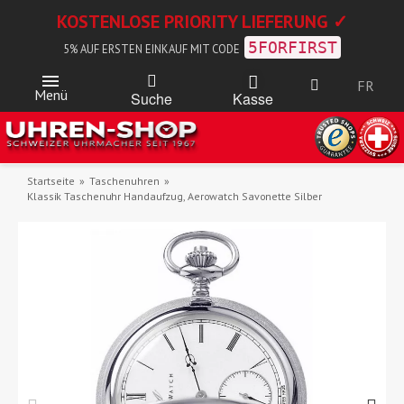
KOSTENLOSE PRIORITY LIEFERUNG ✓
5FORFIRST
5% AUF ERSTEN EINKAUF MIT CODE
FR
Menü
Kasse
Suche
Startseite
Taschenuhren
Klassik Taschenuhr Handaufzug, Aerowatch Savonette Silber