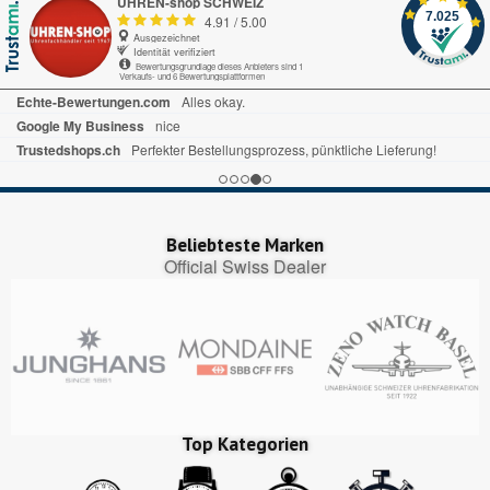
UHREN-shop SCHWEIZ
7.025
4.91
/
5.00
Ausgezeichnet
Identität verifiziert
Bewertungsgrundlage dieses Anbieters sind 1
Verkaufs- und 6 Bewertungsplattformen
Echte-Bewertungen.com
Alles okay.
Google My Business
nice
Trustedshops.ch
Perfekter Bestellungsprozess, pünktliche Lieferung!
Beliebteste Marken
Official Swiss Dealer
Top Kategorien