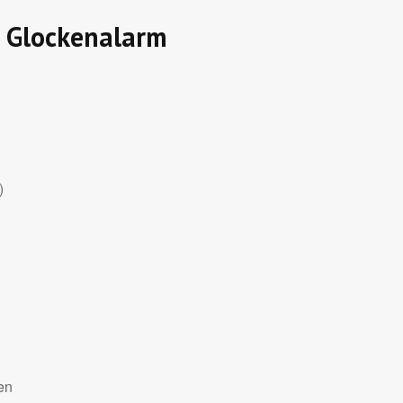
t Glockenalarm
)
en