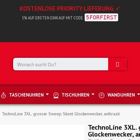
KOSTENLOSE PRIORITY LIEFERUNG ✓
5FORFIRST
5% AUF ERSTEN EINKAUF MIT CODE
TASCHENUHREN
TISCHUHREN
WANDUHREN
TechnoLine 3XL. grosser Sweep Silent Glockenwecker, anthrazit
TechnoLine 3XL. 
Glockenwecker, a