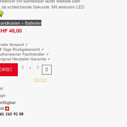
wecker mit wahlweiser lauter Melodie oder
e, da schleichende Sekunde. Mit weissem LED
sandkosten + Batterien
HF 48,00
Bruttopreis
ratis Versand ✓
4 Tage Rückgaberecht ✓
uthorisierter Fachhändler
✓
riginal Hersteller Garantie
✓
KORB





el
age
erfügbar
iz
61 263 92 08