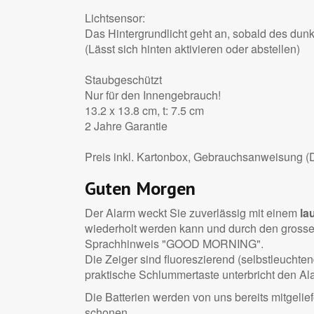
Lichtsensor:
Das Hintergrundlicht geht an, sobald des dunke
(Lässt sich hinten aktivieren oder abstellen)
Staubgeschützt
Nur für den Innengebrauch!
13.2 x 13.8 cm, t: 7.5 cm
2 Jahre Garantie
Preis inkl. Kartonbox, Gebrauchsanweisung (D
Guten Morgen
Der Alarm weckt Sie zuverlässig mit einem
la
wiederholt werden kann und durch den grossen
Sprachhinweis "GOOD MORNING".
Die Zeiger sind fluoreszierend (selbstleuchte
praktische Schlummertaste unterbricht den Ala
Die Batterien werden von uns bereits mitgelie
schonen.