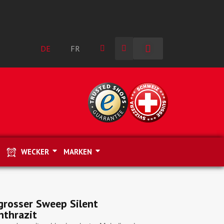
DE
FR
WECKER
MARKEN
grosser Sweep Silent
nthrazit