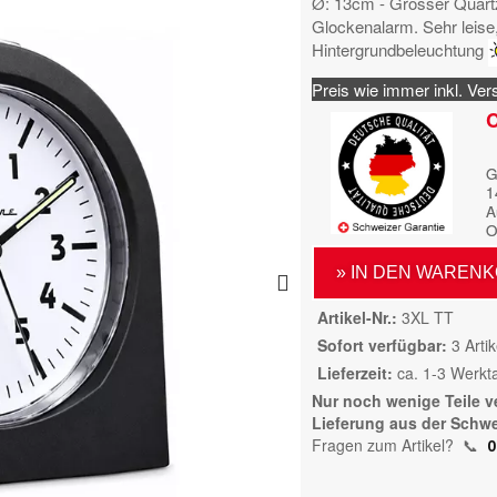
Ø: 13cm - Grosser Quartz
Glockenalarm. Sehr leis
Hintergrundbeleuchtung
Preis wie immer inkl. Ver
C
G
1
A
O
» IN DEN WAREN
Artikel-Nr.
3XL TT
Sofort verfügbar
3 Artik
Lieferzeit
ca. 1-3 Werkt
Nur noch wenige Teile v
Lieferung aus der Schwe
Fragen zum Artikel?
📞
0