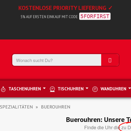
KOSTENLOSE PRIORITY LIEFERUNG ✓
5FORFIRST
5% AUF ERSTEN EINKAUF MIT CODE
TASCHENUHREN
TISCHUHREN
WANDUHREN
SPEZIALITÄTEN
BUEROUHREN
Buerouhren: Unsere 
Finde die Uhr die
zu D