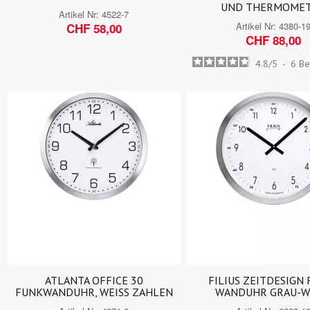
UND THERMOME
Artikel Nr:
4522-7
Artikel Nr:
4380-1
CHF 58,00
CHF 88,00
4.8
/
5
-
6
Be
ATLANTA OFFICE 30
FILIUS ZEITDESIGN 
FUNKWANDUHR, WEISS ZAHLEN
WANDUHR GRAU-W