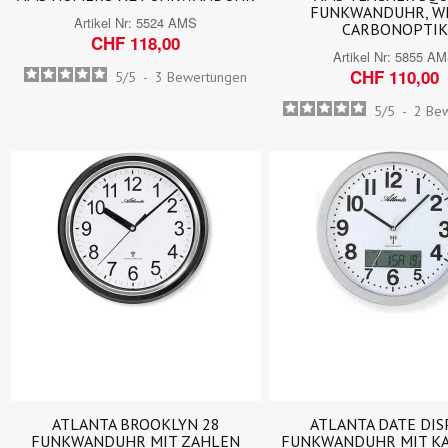
FUNKWANDUHR, WE
Artikel Nr:
5524 AMS
CARBONOPTIK
CHF 118,00
Artikel Nr:
5855 A
CHF 110,00
5
/
5
-
3
Bewertungen
5
/
5
-
2
Be
ATLANTA BROOKLYN 28
ATLANTA DATE DIS
FUNKWANDUHR MIT ZAHLEN
FUNKWANDUHR MIT K