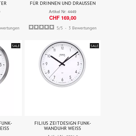
TER
FÜR DRINNEN UND DRAUSSEN
9
Artikel Nr:
4449
CHF 169,00
wertungen
5
/
5
-
3
Bewertungen
SALE
SALE
FUNK-
FILIUS ZEITDESIGN FUNK-
EISS
WANDUHR WEISS