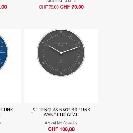
9
Artikel Nr:
0301-0
,00
CHF 70,00
CHF 78,00
 FUNK-
_STERNGLAS NAOS 30 FUNK-
U
WANDUHR GRAU
0
Artikel Nr:
S14-009
CHF 108,00