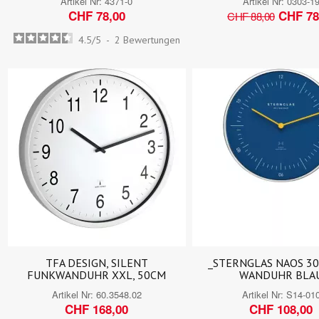
Artikel Nr:
4371-0
Artikel Nr:
0303-1
CHF 78,00
CHF 78
CHF 88,00
4.5
/
5
-
2
Bewertungen
TFA DESIGN, SILENT
_STERNGLAS NAOS 30
FUNKWANDUHR XXL, 50CM
WANDUHR BLA
Artikel Nr:
60.3548.02
Artikel Nr:
S14-01
CHF 168,00
CHF 108,00