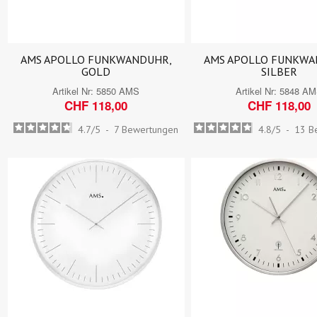
AMS APOLLO FUNKWANDUHR,
AMS APOLLO FUNKWA
GOLD
SILBER
Artikel Nr:
5850 AMS
Artikel Nr:
5848 A
CHF 118,00
CHF 118,00
4.7
/
5
-
7
Bewertungen
4.8
/
5
-
13
B