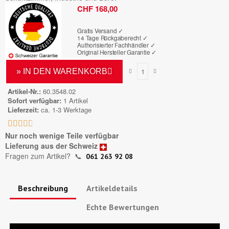
Bruttopreis
CHF 168,00
Gratis Versand ✓
14 Tage Rückgaberecht ✓
Authorisierter Fachhändler
✓
Original Hersteller Garantie
✓
» IN DEN WARENKORB
Artikel-Nr.
60.3548.02
Sofort verfügbar
1 Artikel
Lieferzeit
ca. 1-3 Werktage





Nur noch wenige Teile verfügbar
Lieferung aus der Schweiz
Fragen zum Artikel?
📞
061 263 92 08
Beschreibung
Artikeldetails
Echte Bewertungen