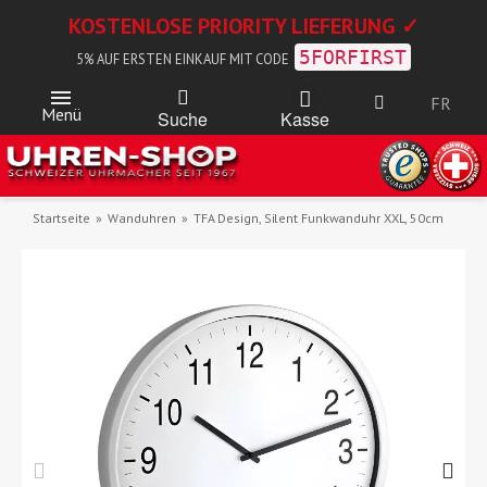
KOSTENLOSE PRIORITY LIEFERUNG ✓
5FORFIRST
5% AUF ERSTEN EINKAUF MIT CODE
FR
Menü
Kasse
Suche
Startseite
Wanduhren
TFA Design, Silent Funkwanduhr XXL, 50cm