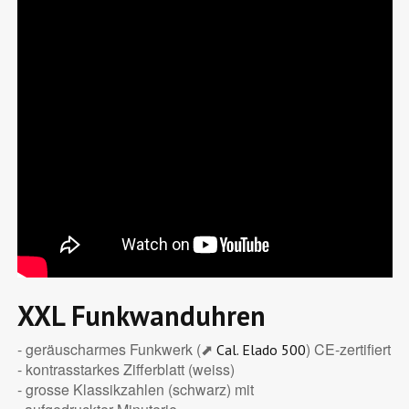
XXL Funkwanduhren
- geräuscharmes Funkwerk (⬈
) CE-zertifiert
Cal. Elado 500
- kontrasstarkes Zifferblatt (weiss)
- grosse Klassikzahlen (schwarz) mit