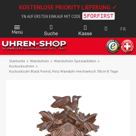
KOSTENLOSE PRIORITY LIEFERUNG ✓
5FORFIRST
5% AUF ERSTEN EINKAUF MIT CODE
FR
Menü
Kasse
Suche
Startseite
Wanduhren
Wanduhren Spezialitäten
Kuckucksuhren
Kuckucksuhr Black Forest, Holz Wanduhr mechanisch 38cm 8 Tage