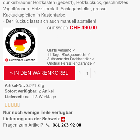
dunkelbrauner Holzkasten (gebeizt), Holzkuckuck, geschnitztes
Vogeltürchen, Holzzifferblatt, Schlagabsteller, grosse
Kuckuckspfeifen in Kastenfarbe.
- Der Kuckuc lässt sich auch manuell abstellen!
CHF 490,00
CHF 550,00
Bruttopreis
Gratis Versand ✓
14 Tage Rückgaberecht ✓
Authorisierter Fachhändler
✓
Original Hersteller Garantie
✓
» IN DEN WARENKORB
Artikel-Nr.
324/1 8Tg
Sofort verfügbar
2 Artikel
Lieferzeit
ca. 1-3 Werktage





Nur noch wenige Teile verfügbar
Lieferung aus der Schweiz
Fragen zum Artikel?
📞
061 263 92 08