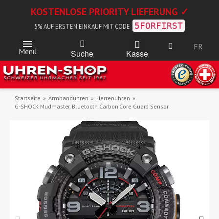
KOSTENLOSE PRIORITY LIEFERUNG ✓
5FORFIRST
5% AUF ERSTEN EINKAUF MIT CODE
FR
Menü
Kasse
Suche
Startseite
Armbanduhren
Herrenuhren
G-SHOCK Mudmaster, Bluetooth Carbon Core Guard Sensor