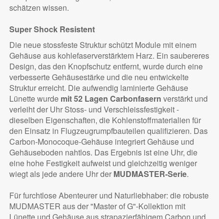
schätzen wissen.
Super Shock Resistent
Die neue stossfeste Struktur schützt Module mit einem
Gehäuse aus kohlefaserverstärktem Harz. Ein saubereres
Design, das den Knopfschutz entfernt, wurde durch eine
verbesserte Gehäusestärke und die neu entwickelte
Struktur erreicht. Die aufwendig laminierte Gehäuse
Lünette wurde
mit 52 Lagen Carbonfasern
verstärkt und
verleiht der Uhr Stoss- und Verschleissfestigkeit -
dieselben Eigenschaften, die Kohlenstoffmaterialien für
den Einsatz in Flugzeugrumpfbauteilen qualifizieren. Das
Carbon-Monocoque-Gehäuse integriert Gehäuse und
Gehäuseboden nahtlos. Das Ergebnis ist eine Uhr, die
eine hohe Festigkeit aufweist und gleichzeitig weniger
wiegt als jede andere Uhr der
MUDMASTER-Serie
.
Für furchtlose Abenteurer und Naturliebhaber: die robuste
MUDMASTER aus der "Master of G"-Kollektion mit
Lünette und Gehäuse aus strapazierfähigem Carbon und