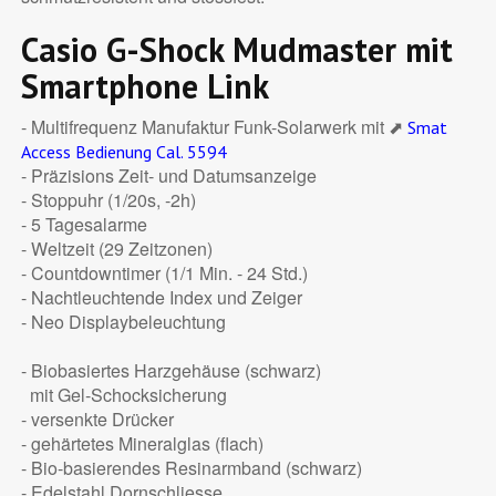
Casio G-Shock Mudmaster mit
Smartphone Link
- Multifrequenz Manufaktur Funk-Solarwerk mit ⬈
Smat
Access Bedienung Cal. 5594
- Präzisions Zeit- und Datumsanzeige
- Stoppuhr (1/20s, -2h)
- 5 Tagesalarme
- Weltzeit (29 Zeitzonen)
- Countdowntimer (1/1 Min. - 24 Std.)
- Nachtleuchtende Index und Zeiger
- Neo Displaybeleuchtung
- Biobasiertes Harzgehäuse (schwarz)
mit Gel-Schocksicherung
- versenkte Drücker
- gehärtetes Mineralglas (flach)
- Bio-basierendes Resinarmband (schwarz)
- Edelstahl Dornschliesse