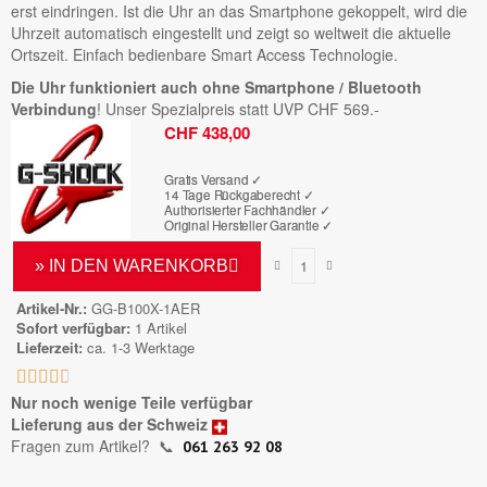
erst eindringen. Ist die Uhr an das Smartphone gekoppelt, wird die
Uhrzeit automatisch eingestellt und zeigt so weltweit die aktuelle
Ortszeit. Einfach bedienbare Smart Access Technologie.
Die Uhr funktioniert auch ohne Smartphone / Bluetooth
Verbindung
! Unser Spezialpreis statt UVP CHF 569.-
Bruttopreis
CHF 438,00
Gratis Versand ✓
14 Tage Rückgaberecht ✓
Authorisierter Fachhändler
✓
Original Hersteller Garantie
✓
» IN DEN WARENKORB
Artikel-Nr.
GG-B100X-1AER
Sofort verfügbar
1 Artikel
Lieferzeit
ca. 1-3 Werktage





Nur noch wenige Teile verfügbar
Lieferung aus der Schweiz
Fragen zum Artikel?
📞
061 263 92 08