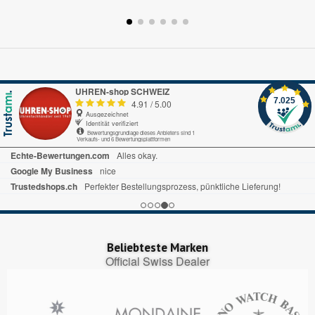
UHREN-shop SCHWEIZ
7.025
4.91
/
5.00
Ausgezeichnet
Identität verifiziert
Bewertungsgrundlage dieses Anbieters sind 1
Verkaufs- und 6 Bewertungsplattformen
Trusted Shops.de
Alles gut gelaufen
Trustedshops.ch
ich habe schon mal bewertet alles war sehr gut ,prompte Lieferung bin zufrieden
Echte-Bewertungen.com
Ist alles sehr übersichtlich. Bin sehr zufrieden.
Beliebteste Marken
Official Swiss Dealer