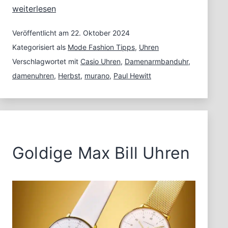
Damenuhren
weiterlesen
in
den
Veröffentlicht am
22. Oktober 2024
Modefarben
Kategorisiert als
Mode Fashion Tipps
,
Uhren
des
Verschlagwortet mit
Casio Uhren
,
Damenarmbanduhr
,
Herbstes
damenuhren
,
Herbst
,
murano
,
Paul Hewitt
Goldige Max Bill Uhren