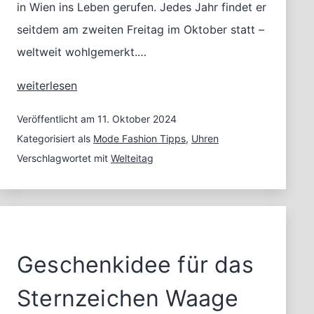
in Wien ins Leben gerufen. Jedes Jahr findet er
seitdem am zweiten Freitag im Oktober statt –
weltweit wohlgemerkt.…
Unsere
weiterlesen
Uhr
zum
Veröffentlicht am
11. Oktober 2024
Welt-
Kategorisiert als
Mode Fashion Tipps
,
Uhren
Ei-
Verschlagwortet mit
Welteitag
Tag
2024
Geschenkidee für das
Sternzeichen Waage