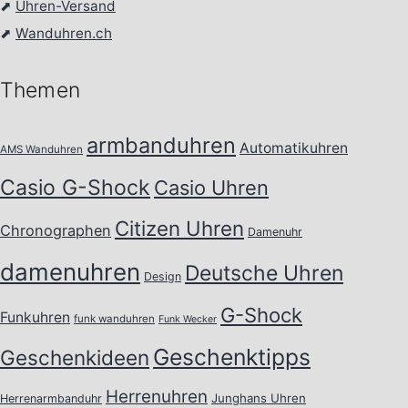
⬈
Uhren-Versand
⬈
Wanduhren.ch
Themen
armbanduhren
Automatikuhren
AMS Wanduhren
Casio G-Shock
Casio Uhren
Citizen Uhren
Chronographen
Damenuhr
damenuhren
Deutsche Uhren
Design
G-Shock
Funkuhren
funk wanduhren
Funk Wecker
Geschenktipps
Geschenkideen
Herrenuhren
Junghans Uhren
Herrenarmbanduhr