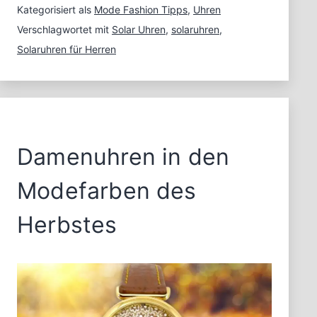
Herren
Kategorisiert als
Mode Fashion Tipps
,
Uhren
–
Verschlagwortet mit
Solar Uhren
,
solaruhren
,
Lass
Solaruhren für Herren
die
Sonne
in
deine
Uhr
Damenuhren in den
Modefarben des
Herbstes