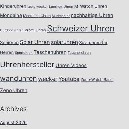
Kinderuhren
M-Watch Uhren
laute wecker
Luminox Uhren
Mondaine
nachhaltige Uhren
Mondaine Uhren
Mudmaster
Schweizer Uhren
Promi Uhren
Outdoor Uhren
Solar Uhren
solaruhren
Senioren
Solaruhren für
Taschenuhren
Herren
Taucheruhren
Sportuhren
Uhrenhersteller
Uhren Videos
wanduhren
wecker
Youtube
Zeno-Watch Basel
Zeno Uhren
Archives
August 2026