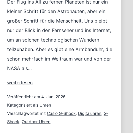
Der Flug ins All zu fernen Planeten ist nur ein
kleiner Schritt für den Astronauten, aber ein
großer Schritt für die Menschheit. Uns bleibt
nur der Blick in den Fernseher und ins Internet,
um an solchen technologischen Wundern
teilzuhaben. Aber es gibt eine Armbanduhr, die
schon mehrfach im Weltraum war und von der
NASA als…
Stosssicher
weiterlesen
durchs
All:
Veröffentlicht am
4. Juni 2026
G-
Kategorisiert als
Uhren
Shock
Verschlagwortet mit
Casio G-Shock
,
Digitaluhren
,
G-
Origin
Shock
,
Outdoor Uhren
DW