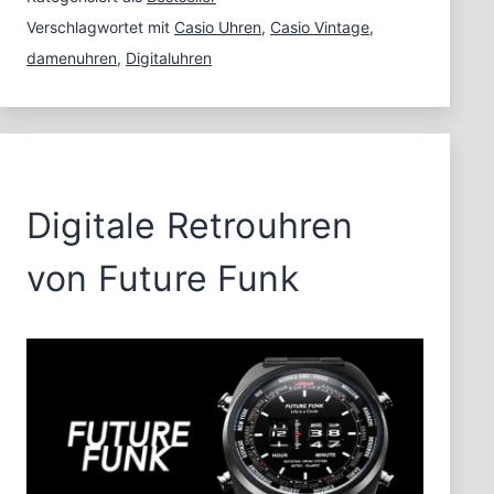
hast
Verschlagwortet mit
Casio Uhren
,
Casio Vintage
,
die
damenuhren
,
Digitaluhren
Wahl
Digitale Retrouhren
von Future Funk