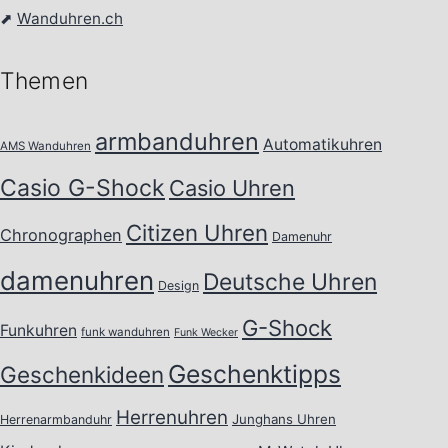
⬈
Wanduhren.ch
Themen
armbanduhren
Automatikuhren
AMS Wanduhren
Casio G-Shock
Casio Uhren
Citizen Uhren
Chronographen
Damenuhr
damenuhren
Deutsche Uhren
Design
G-Shock
Funkuhren
funk wanduhren
Funk Wecker
Geschenktipps
Geschenkideen
Herrenuhren
Junghans Uhren
Herrenarmbanduhr