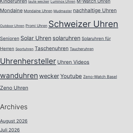
Kinderuhren
M-Watch Uhren
laute wecker
Luminox Uhren
Mondaine
nachhaltige Uhren
Mondaine Uhren
Mudmaster
Schweizer Uhren
Promi Uhren
Outdoor Uhren
Solar Uhren
solaruhren
Senioren
Solaruhren für
Taschenuhren
Herren
Taucheruhren
Sportuhren
Uhrenhersteller
Uhren Videos
wanduhren
wecker
Youtube
Zeno-Watch Basel
Zeno Uhren
Archives
August 2026
Juli 2026