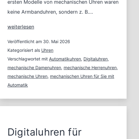
ersten Modelle von mechanischen Uhren waren
keine Armbanduhren, sondern z. B.…
Verschiedene
weiterlesen
Arten
von
Veröffentlicht am
30. Mai 2026
Armbanduhren
Kategorisiert als
Uhren
im
Verschlagwortet mit
Automatikuhren
,
Digitaluhren
,
Vergleich:
mechanische Damenuhren
,
mechanische Herrenuhren
,
mechanisch,
mechanische Uhren
,
mechanischen Uhren für Sie mit
automatisch
Automatik
oder
digital
watch
Digitaluhren für