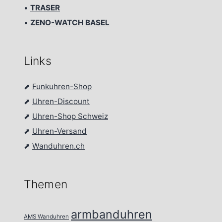
•
TRASER
•
ZENO-WATCH BASEL
Links
⬈
Funkuhren-Shop
⬈
Uhren-Discount
⬈
Uhren-Shop Schweiz
⬈
Uhren-Versand
⬈
Wanduhren.ch
Themen
armbanduhren
AMS Wanduhren