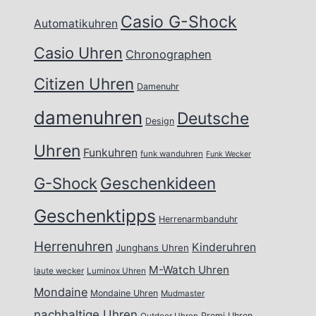
Casio G-Shock
Automatikuhren
Casio Uhren
Chronographen
Citizen Uhren
Damenuhr
damenuhren
Deutsche
Design
Uhren
Funkuhren
funk wanduhren
Funk Wecker
Geschenkideen
G-Shock
Geschenktipps
Herrenarmbanduhr
Herrenuhren
Kinderuhren
Junghans Uhren
M-Watch Uhren
laute wecker
Luminox Uhren
Mondaine
Mondaine Uhren
Mudmaster
nachhaltige Uhren
Promi Uhren