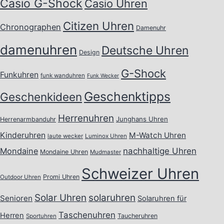
Casio G-Shock
Casio Uhren
Citizen Uhren
Chronographen
Damenuhr
damenuhren
Deutsche Uhren
Design
G-Shock
Funkuhren
funk wanduhren
Funk Wecker
Geschenktipps
Geschenkideen
Herrenuhren
Junghans Uhren
Herrenarmbanduhr
Kinderuhren
M-Watch Uhren
laute wecker
Luminox Uhren
Mondaine
nachhaltige Uhren
Mondaine Uhren
Mudmaster
Schweizer Uhren
Promi Uhren
Outdoor Uhren
Solar Uhren
solaruhren
Senioren
Solaruhren für
Taschenuhren
Herren
Taucheruhren
Sportuhren