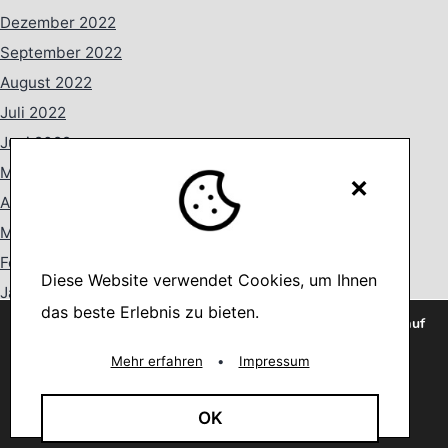
Dezember 2022
September 2022
August 2022
Juli 2022
Juni 2022
Mai 2022
×
April 2022
März 2022
Februar 2022
Diese Website verwendet Cookies, um Ihnen
Januar 2022
das beste Erlebnis zu bieten.
Dezember 2021
Wir verwenden Cookies, um dir die bestmögliche Erfahrung auf
unserer Website zu bieten.
Oktober 2021
You can find out more about which cookies we are using or
Mehr erfahren
•
Impressum
switch them off in
settings
.
August 2021
Juli 2021
Akzeptieren
OK
Juni 2021