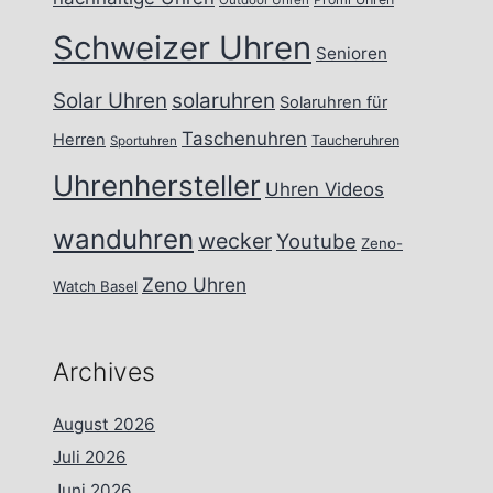
Outdoor Uhren
Schweizer Uhren
Senioren
Solar Uhren
solaruhren
Solaruhren für
Taschenuhren
Herren
Taucheruhren
Sportuhren
Uhrenhersteller
Uhren Videos
wanduhren
wecker
Youtube
Zeno-
Zeno Uhren
Watch Basel
Archives
August 2026
Juli 2026
Juni 2026