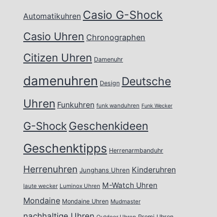
Casio G-Shock
Automatikuhren
Casio Uhren
Chronographen
Citizen Uhren
Damenuhr
damenuhren
Deutsche
Design
Uhren
Funkuhren
funk wanduhren
Funk Wecker
Geschenkideen
G-Shock
Geschenktipps
Herrenarmbanduhr
Herrenuhren
Kinderuhren
Junghans Uhren
M-Watch Uhren
laute wecker
Luminox Uhren
Mondaine
Mondaine Uhren
Mudmaster
nachhaltige Uhren
Promi Uhren