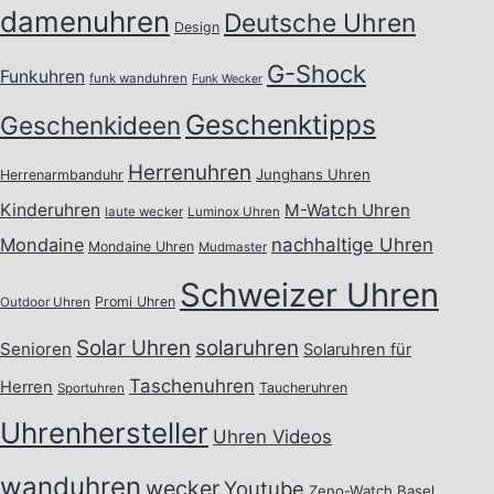
damenuhren
Deutsche Uhren
Design
G-Shock
Funkuhren
funk wanduhren
Funk Wecker
Geschenktipps
Geschenkideen
Herrenuhren
Junghans Uhren
Herrenarmbanduhr
Kinderuhren
M-Watch Uhren
laute wecker
Luminox Uhren
Mondaine
nachhaltige Uhren
Mondaine Uhren
Mudmaster
Schweizer Uhren
Promi Uhren
Outdoor Uhren
Solar Uhren
solaruhren
Senioren
Solaruhren für
Taschenuhren
Herren
Taucheruhren
Sportuhren
Uhrenhersteller
Uhren Videos
wanduhren
wecker
Youtube
Zeno-Watch Basel