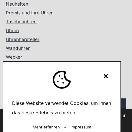
Neuheiten
Promis und ihre Uhren
Taschenuhren
Uhren
Uhrenhersteller
Wanduhren
Wecker
Search
×
Suchen …
Diese Website verwendet Cookies, um Ihnen
das beste Erlebnis zu bieten.
Wir verwenden Cookies, um dir die bestmögliche Erfahrung auf
unserer Website zu bieten.
You can find out more about which cookies we are using or
Mehr erfahren
•
Impressum
switch them off in
settings
.