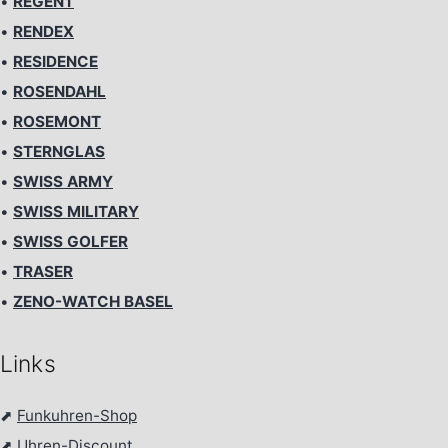
•
REGENT
•
RENDEX
•
RESIDENCE
•
ROSENDAHL
•
ROSEMONT
•
STERNGLAS
•
SWISS ARMY
•
SWISS MILITARY
•
SWISS GOLFER
•
TRASER
•
ZENO-WATCH BASEL
Links
⬈
Funkuhren-Shop
⬈
Uhren-Discount