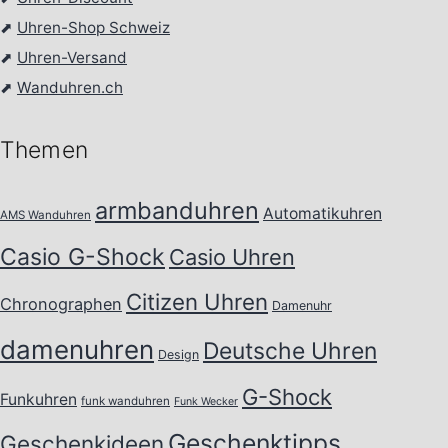
⬈
Uhren-Shop Schweiz
⬈
Uhren-Versand
⬈
Wanduhren.ch
Themen
armbanduhren
Automatikuhren
AMS Wanduhren
Casio G-Shock
Casio Uhren
Citizen Uhren
Chronographen
Damenuhr
damenuhren
Deutsche Uhren
Design
G-Shock
Funkuhren
funk wanduhren
Funk Wecker
Geschenktipps
Geschenkideen