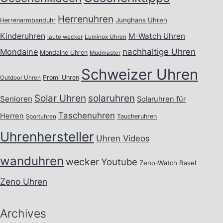
Herrenuhren
Junghans Uhren
Herrenarmbanduhr
Kinderuhren
M-Watch Uhren
laute wecker
Luminox Uhren
Mondaine
nachhaltige Uhren
Mondaine Uhren
Mudmaster
Schweizer Uhren
Promi Uhren
Outdoor Uhren
Solar Uhren
solaruhren
Senioren
Solaruhren für
Taschenuhren
Herren
Taucheruhren
Sportuhren
Uhrenhersteller
Uhren Videos
wanduhren
wecker
Youtube
Zeno-Watch Basel
Zeno Uhren
Archives