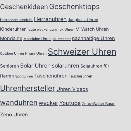
Geschenktipps
Geschenkideen
Herrenuhren
Junghans Uhren
Herrenarmbanduhr
Kinderuhren
M-Watch Uhren
laute wecker
Luminox Uhren
Mondaine
nachhaltige Uhren
Mondaine Uhren
Mudmaster
Schweizer Uhren
Promi Uhren
Outdoor Uhren
Solar Uhren
solaruhren
Senioren
Solaruhren für
Taschenuhren
Herren
Taucheruhren
Sportuhren
Uhrenhersteller
Uhren Videos
wanduhren
wecker
Youtube
Zeno-Watch Basel
Zeno Uhren