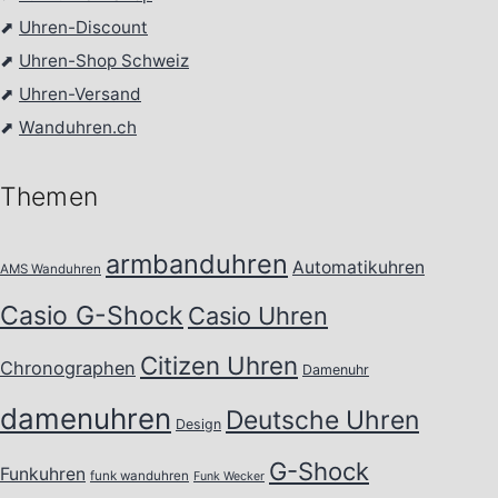
⬈
Uhren-Discount
⬈
Uhren-Shop Schweiz
⬈
Uhren-Versand
⬈
Wanduhren.ch
Themen
armbanduhren
Automatikuhren
AMS Wanduhren
Casio G-Shock
Casio Uhren
Citizen Uhren
Chronographen
Damenuhr
damenuhren
Deutsche Uhren
Design
G-Shock
Funkuhren
funk wanduhren
Funk Wecker