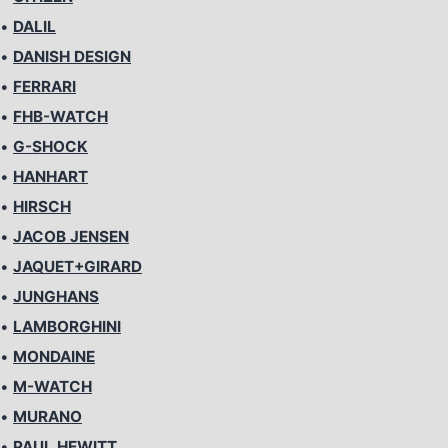
•
DALIL
•
DANISH DESIGN
•
FERRARI
•
FHB-WATCH
•
G-SHOCK
•
HANHART
•
HIRSCH
•
JACOB JENSEN
•
JAQUET+GIRARD
•
JUNGHANS
•
LAMBORGHINI
•
MONDAINE
•
M-WATCH
•
MURANO
•
PAUL HEWITT