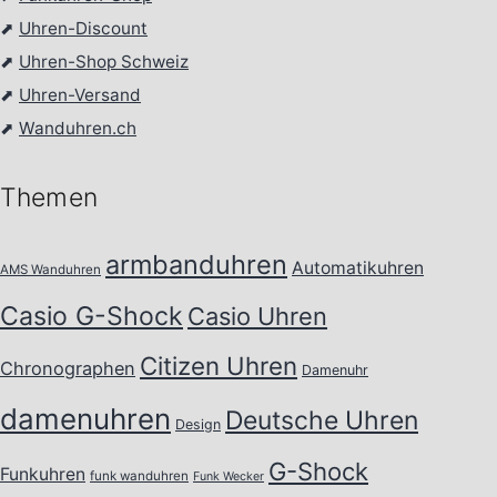
⬈
Uhren-Discount
⬈
Uhren-Shop Schweiz
⬈
Uhren-Versand
⬈
Wanduhren.ch
Themen
armbanduhren
Automatikuhren
AMS Wanduhren
Casio G-Shock
Casio Uhren
Citizen Uhren
Chronographen
Damenuhr
damenuhren
Deutsche Uhren
Design
G-Shock
Funkuhren
funk wanduhren
Funk Wecker