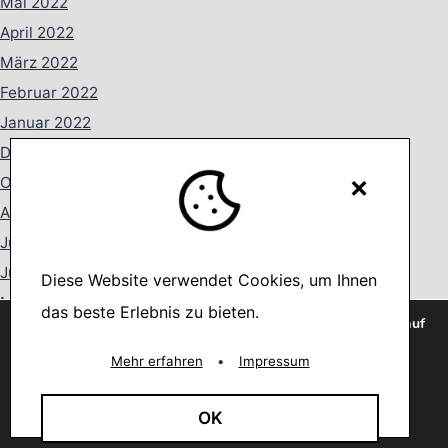
Mai 2022
April 2022
März 2022
Februar 2022
Januar 2022
Dezember 2021
×
Oktober 2021
August 2021
Juli 2021
Juni 2021
Diese Website verwendet Cookies, um Ihnen
Mai 2021
das beste Erlebnis zu bieten.
Wir verwenden Cookies, um dir die bestmögliche Erfahrung auf
April 2021
unserer Website zu bieten.
You can find out more about which cookies we are using or
Mehr erfahren
•
Impressum
März 2021
switch them off in
settings
.
Februar 2021
Akzeptieren
OK
Januar 2021