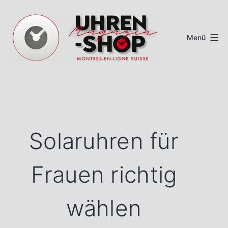
Zum
Inhalt
Menü
springen
Schweizer
Uhren
Magazin
Solaruhren für
Frauen richtig
wählen