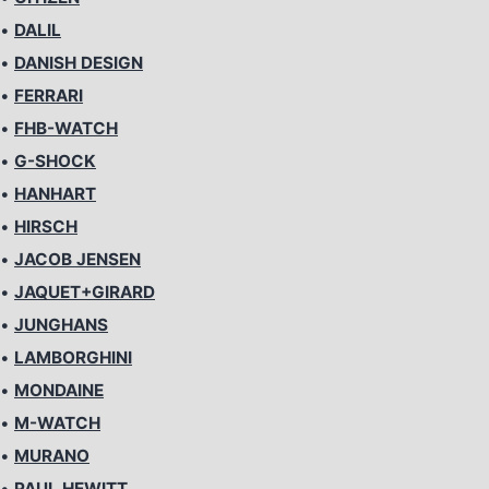
•
DALIL
•
DANISH DESIGN
•
FERRARI
•
FHB-WATCH
•
G-SHOCK
•
HANHART
•
HIRSCH
•
JACOB JENSEN
•
JAQUET+GIRARD
•
JUNGHANS
•
LAMBORGHINI
•
MONDAINE
•
M-WATCH
•
MURANO
•
PAUL HEWITT