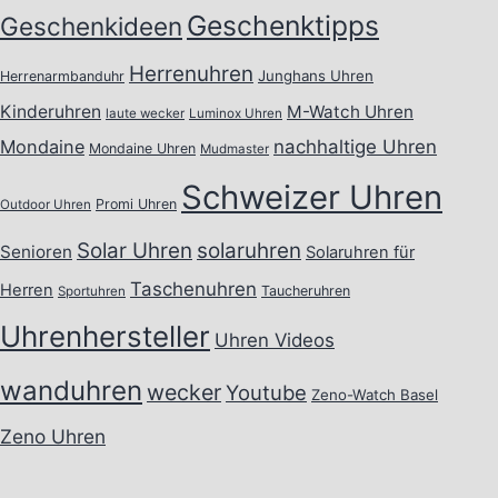
Geschenktipps
Geschenkideen
Herrenuhren
Junghans Uhren
Herrenarmbanduhr
Kinderuhren
M-Watch Uhren
laute wecker
Luminox Uhren
Mondaine
nachhaltige Uhren
Mondaine Uhren
Mudmaster
Schweizer Uhren
Promi Uhren
Outdoor Uhren
Solar Uhren
solaruhren
Senioren
Solaruhren für
Taschenuhren
Herren
Taucheruhren
Sportuhren
Uhrenhersteller
Uhren Videos
wanduhren
wecker
Youtube
Zeno-Watch Basel
Zeno Uhren