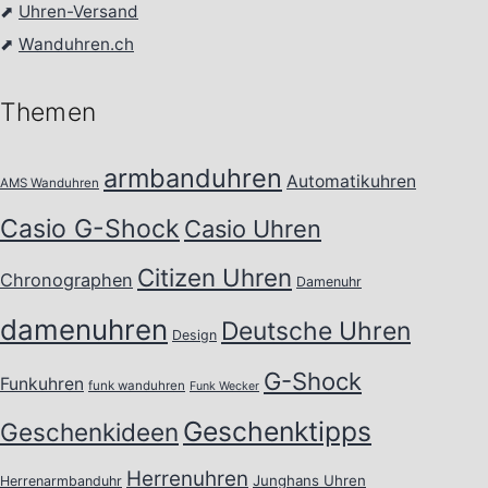
⬈
Uhren-Versand
⬈
Wanduhren.ch
Themen
armbanduhren
Automatikuhren
AMS Wanduhren
Casio G-Shock
Casio Uhren
Citizen Uhren
Chronographen
Damenuhr
damenuhren
Deutsche Uhren
Design
G-Shock
Funkuhren
funk wanduhren
Funk Wecker
Geschenktipps
Geschenkideen
Herrenuhren
Junghans Uhren
Herrenarmbanduhr