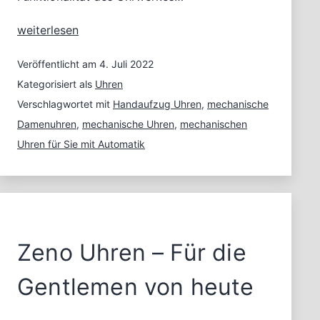
Mechanische
weiterlesen
Uhren
für
Veröffentlicht am
4. Juli 2022
Sie
Kategorisiert als
Uhren
mit
Verschlagwortet mit
Handaufzug Uhren
,
mechanische
Automatik
Damenuhren
,
mechanische Uhren
,
mechanischen
Uhren für Sie mit Automatik
Zeno Uhren – Für die
Gentlemen von heute