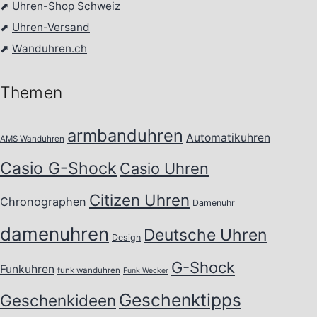
⬈
Uhren-Shop Schweiz
⬈
Uhren-Versand
⬈
Wanduhren.ch
Themen
armbanduhren
Automatikuhren
AMS Wanduhren
Casio G-Shock
Casio Uhren
Citizen Uhren
Chronographen
Damenuhr
damenuhren
Deutsche Uhren
Design
G-Shock
Funkuhren
funk wanduhren
Funk Wecker
Geschenktipps
Geschenkideen